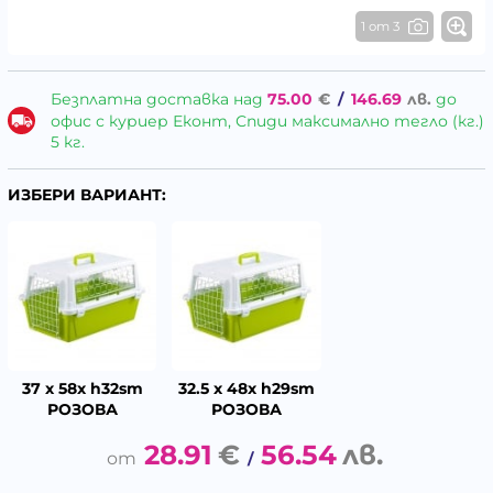
1 от 3
Безплатна доставка над
75.00
€
/
146.69
лв.
до
офис с куриер Еконт, Спиди максимално тегло (кг.)
5 кг.
ИЗБЕРИ ВАРИАНТ:
37 x 58x h32sm
32.5 х 48х h29sm
РОЗОВА
РОЗОВА
28.91
€
56.54
лв.
/