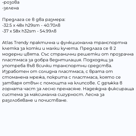
-розова
-зелена
Предлага се в два размера:
-32.5 х 48х h29sm - 40.70лв
-37 x 58x h32sm - 54.99лв
Atlas Trendy практична и функционална транспортна
клетка за котки и малки кучета. Предлага се в 2
модерни цвята. Със странични решетки от прозрачна
пластмаса за добра веднтилация. Подходящ за
употреба във всички транспортни средства.
Изработен от солидна пластмаса, с врата от
стоманена мрежа, покрита с пластмаса, която се
затваря отвън с помощта на клипсове. С дръжка в
горната част за лесно пренасяне. Надеждна фиксираща
система за максимална сигурност. Лесна за
разглобяване и почистване.