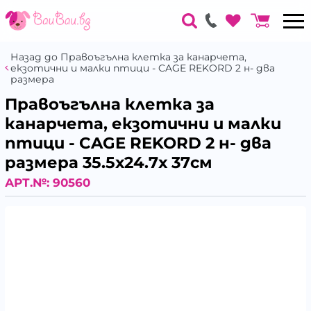
Назад до Правоъгълна клетка за канарчета,
екзотични и малки птици - CAGE REKORD 2 н- два
размера
Правоъгълна клетка за
канарчета, екзотични и малки
птици - CAGE REKORD 2 н- два
размера 35.5х24.7х 37см
АРТ.№:
90560