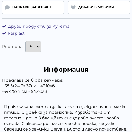
НАПРАВИ ЗАПИТВАНЕ
ДОБАВИ В ЛЮБИМИ
Други продукти за Кучета
Ferplast
Рейтинг:
Информация
Предлага се в два размера:
- 35.5х24.7х 37см - 47.10лв
-39х25х41см - 54.40лв
Правоъгълна клетка за канарчета, екзотични и малки
птици. С дръжка за пренасяне. Изработена от
телена мрежа в бял цвят със здрава пластмасова
основа. С аксесоари: пластмасова поилка, кацалки,
вадещи се хранилки Brava 1. Бързо и лесно почистване,