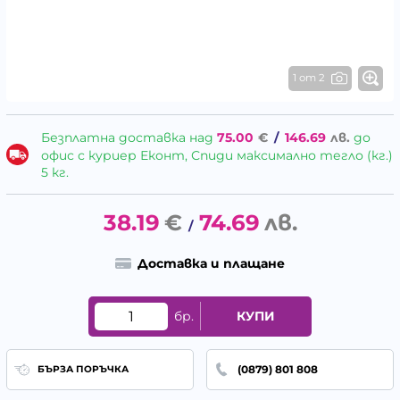
1 от 2
Безплатна доставка над
75.00
€
/
146.69
лв.
до
офис с куриер Еконт, Спиди максимално тегло (кг.)
5 кг.
38.19
€
74.69
лв.
/
Доставка и плащане
бр.
КУПИ
(0879) 801 808
БЪРЗА ПОРЪЧКА