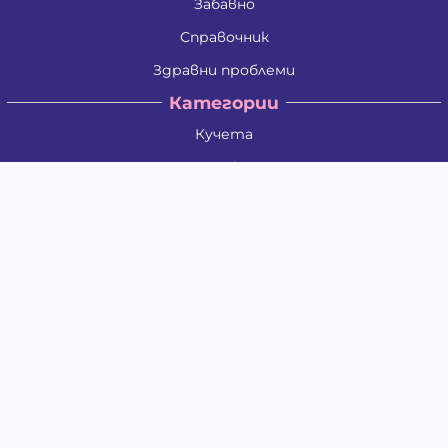
Забавно
Справочник
Здравни проблеми
Категории
Кучета
Котки
Птици
Гризачи
Влечуги и земноводни
Риби
Други животни
За стопани
Контакти