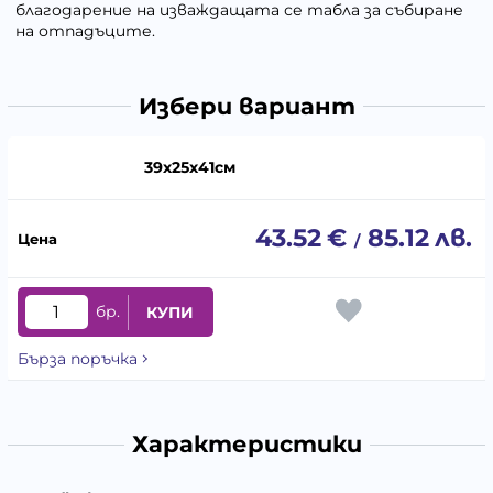
благодарение на изваждащата се табла за събиране
на отпадъците.
Избери вариант
39х25х41см
43.52
€
85.12
лв.
/
бр.
КУПИ
Бърза поръчка
Характеристики