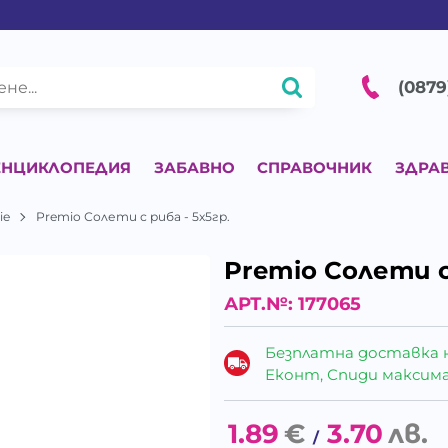
(0879
ЕНЦИКЛОПЕДИЯ
ЗАБАВНО
СПРАВОЧНИК
ЗДРА
ie
Premio Солети с риба - 5х5гр.
Premio Солети с 
АРТ.№:
177065
Безплатна доставка 
Еконт, Спиди максималн
1.89
€
3.70
лв.
/