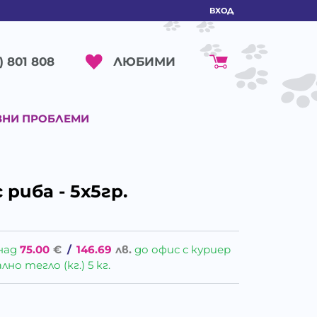
ВХОД
ЛЮБИМИ
) 801 808
ВНИ ПРОБЛЕМИ
риба - 5х5гр.
над
75.00
€
/
146.69
лв.
до офис с куриер
о тегло (кг.) 5 кг.