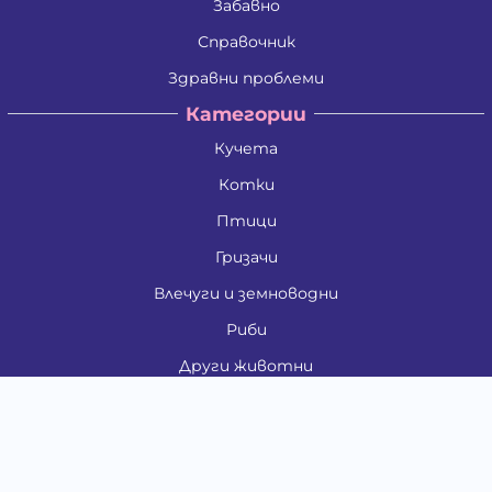
Забавно
Справочник
Здравни проблеми
Категории
Кучета
Котки
Птици
Гризачи
Влечуги и земноводни
Риби
Други животни
За стопани
Контакти