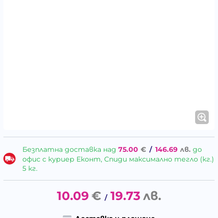
Безплатна доставка над
75.00
€
/
146.69
лв.
до
офис с куриер Еконт, Спиди максимално тегло (кг.)
5 кг.
10.09
€
19.73
лв.
/