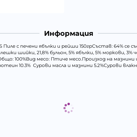
Информация
Пиле с печени ябълки и рейши 150грСъстав: 64% се с
ешки шийки, 21,8% бульон, 5% ябълки, 5% моркови, 3% ч
Общо: 100%Вид месо: Птиче месо.Произход на мазнини
теин 10.3% Сурови масла и мазнини 5.2%Сурови влакни