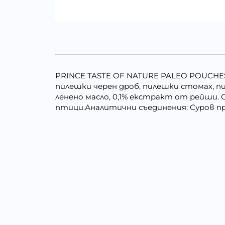
PRINCE TASTE OF NATURE PALEO POUCHES 
пилешки черен дроб, пилешки стомах, пил
ленено масло, 0,1% екстракт от рейши. 
птици.Аналитични съединения: Суров про