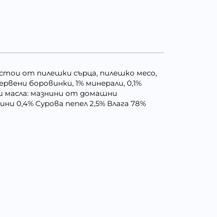
ъстои от пилешки сърца, пилешко месо,
ервени боровинки, 1% минерали, 0,1%
 и масла: мазнини от домашни
ни 0,4% Сурова пепел 2,5% Влага 78%