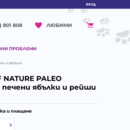
ВХОД
ЛЮБИМИ
) 801 808
ВНИ ПРОБЛЕМИ
лки и рейши
F NATURE PALEO
 печени ябълки и рейши
ка и плащане