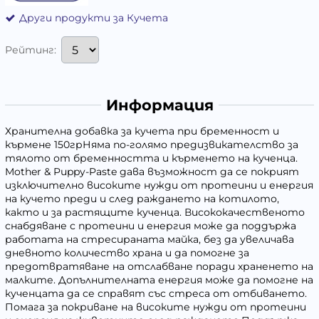
Други продукти за Кучета
Рейтинг:
Информация
Хранителна добавка за кучета при бременност и
кърмене 150грНяма по-голямо предизвикателство за
тялото от бременността и кърменето на кученца.
Mother & Puppy-Paste дава възможност да се покрият
изключително високите нужди от протеини и енергия
на кучето преди и след раждането на котилото,
както и за растящите кученца. Висококачественото
снабдяване с протеини и енергия може да поддържа
работата на стресираната майка, без да увеличава
дневното количество храна и да помогне за
предотвратяване на отслабване поради храненето на
малките. Допълнителната енергия може да помогне на
кученцата да се справят със стреса от отбиването.
Помага за покриване на високите нужди от протеини