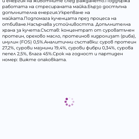
и енергия на животните след раждането.Поддържа
работата на стресираната майка.Бързо достъпна
допълнителна енергия.Укрепване на
майката.Подпомага кученцата през процеса на
отбиване.Насърчава устойчивостта. Допълнителна
храна за кучета.Състав: концентрат от суроватъчен
протеин, орехово масло, протеинов хидролизат (риба),
инулин (FOS) 0,5%.Аналитични съставки: суров протеин
27,2%, сурови мазнини 19,4%, сурови фибри 0,34%, сурова
пепел 2,5%, влага 45%.Срок на годност и партиден
номер: Вижте опаковката.