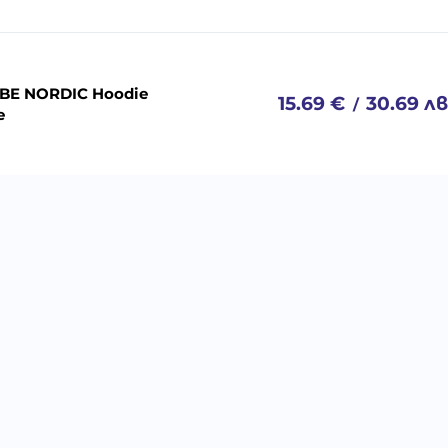
 BE NORDIC Hoodie
15.69
€
30.69
лв
/
e