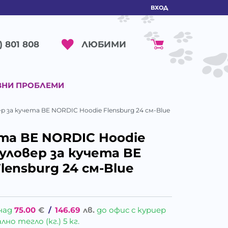
ВХОД
ЛЮБИМИ
) 801 808
ВНИ ПРОБЛЕМИ
р за кучета BE NORDIC Hoodie Flensburg 24 см-Blue
ета BE NORDIC Hoodie
Пуловер за кучета BE
lensburg 24 см-Blue
над
75.00
€
/
146.69
лв.
до офис с куриер
о тегло (кг.) 5 кг.