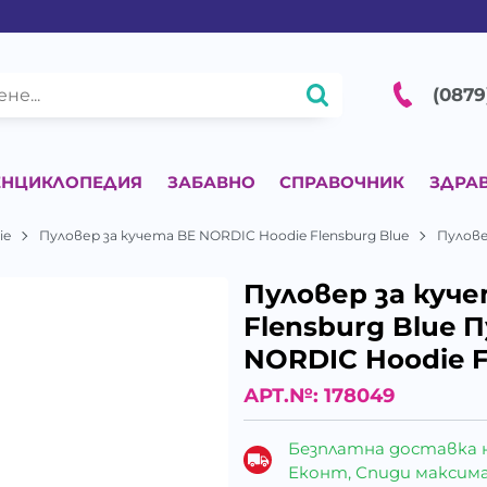
(0879
ЕНЦИКЛОПЕДИЯ
ЗАБАВНО
СПРАВОЧНИК
ЗДРА
ie
Пуловер за кучета BE NORDIC Hoodie Flensburg Blue
Пулове
Пуловер за куч
Flensburg Blue 
NORDIC Hoodie F
АРТ.№:
178049
Безплатна доставка 
Еконт, Спиди максималн