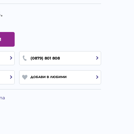
.
И
(0879) 801 808
ДОБАВИ В ЛЮБИМИ
та