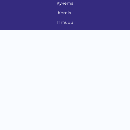
Кучета
Котки
Птици
Гризачи
Влечуги и земноводни
Риби
Други животни
За стопани
Контакти
"ИНСЪРТ.БГ" ООД
Тел.:
0879 801 808
E-mail:
shop#at#baubau.bg