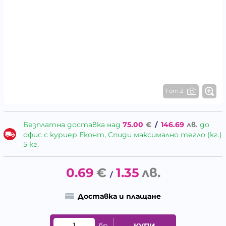
1 от 2
Безплатна доставка над
75.00
€
/
146.69
лв.
до
офис с куриер Еконт, Спиди максимално тегло (кг.)
5 кг.
0.69
€
1.35
лв.
/
Доставка и плащане
бр.
КУПИ