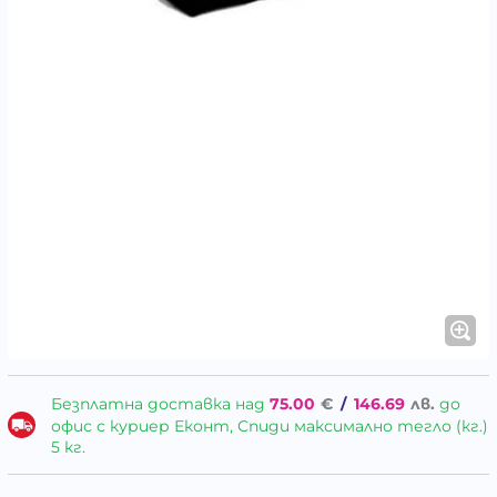
Безплатна доставка над
75.00
€
/
146.69
лв.
до
офис с куриер Еконт, Спиди максимално тегло (кг.)
5 кг.