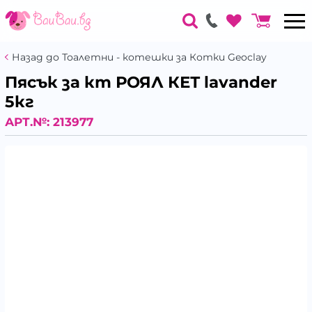
Назад до Тоалетни - котешки за Котки Geoclay
Пясък за кт РОЯЛ КЕТ lavander
5кг
АРТ.№:
213977