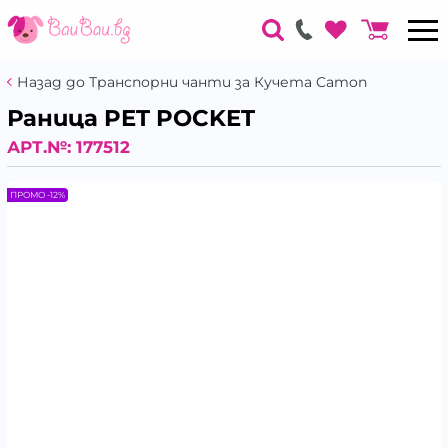
Назад до Транспорни чанти за Кучета Camon
Раница PET POCKET
АРТ.№:
177512
ПРОМО -12%