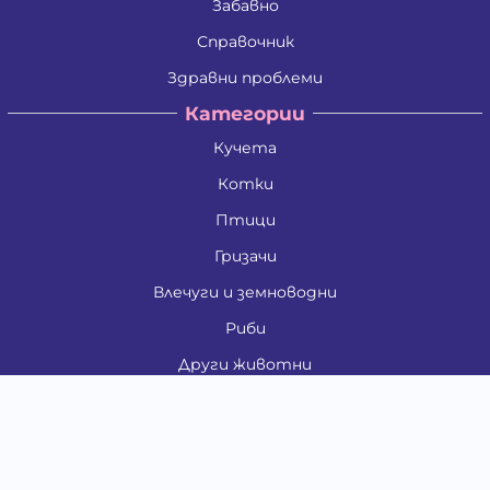
Забавно
Справочник
Здравни проблеми
Категории
Кучета
Котки
Птици
Гризачи
Влечуги и земноводни
Риби
Други животни
За стопани
Контакти