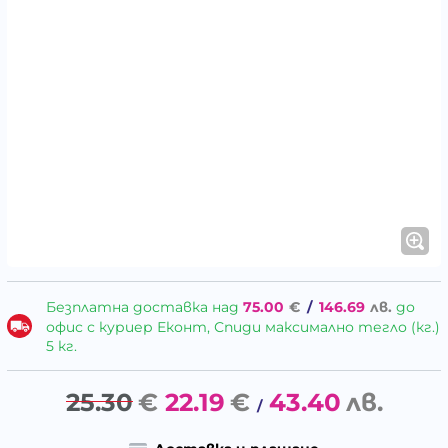
Безплатна доставка над
75.00
€
/
146.69
лв.
до
офис с куриер Еконт, Спиди максимално тегло (кг.)
5 кг.
25.30
€
22.19
€
43.40
лв.
/