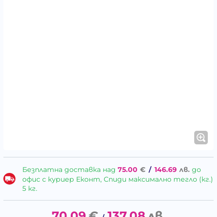
Безплатна доставка над
75.00
€
/
146.69
лв.
до
офис с куриер Еконт, Спиди максимално тегло (кг.)
5 кг.
70.09
€
137.08
лв.