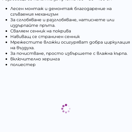
Лесен монтаж и демонтаж благодарение на
сгъваемия механизъм
За сглобяване и разглобяване, натиснете или
издърпайте пръта.
Сваляем сенник на покрива
Навиващ се страничен сенник
Мрежестите вложки осигуряват добра циркулация
на въздуха.
За почистване, просто избършете с влажна кърпа.
включително херинга
полиестер