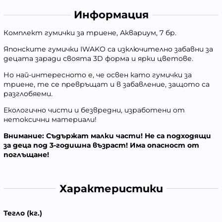
Информация
Комплект гумички за триене, Аквариум, 7 бр.
Японските гумички IWAKO са изключително забавни за
децата заради своята 3D форма и ярки цветове.
Но най-интересното е, че освен като гумички за
триене, те се превръщат и в забавление, защото са
разглобяеми.
Екологично чисти и безвредни, изработени от
нетоксични материали!
Внимание: Съдържат малки части! Не са подходящи
за деца под 3-годишна възраст! Има опасност от
поглъщане!
Характеристики
Тегло (кг.)