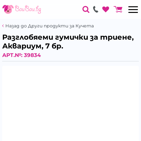
Назад до Други продукти за Кучета
Разглобяеми гумички за триене,
Аквариум, 7 бр.
АРТ.№:
39834