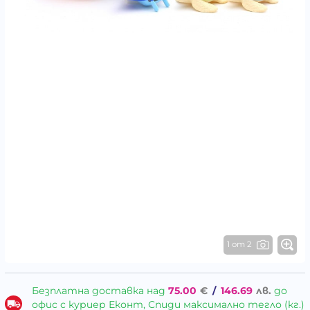
1 от 2
Безплатна доставка над
75.00
€
/
146.69
лв.
до
офис с куриер Еконт, Спиди максимално тегло (кг.)