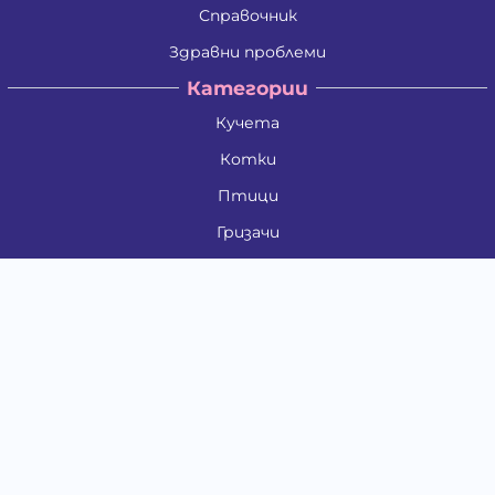
Справочник
Здравни проблеми
Категории
Кучета
Котки
Птици
Гризачи
Влечуги и земноводни
Риби
Други животни
За стопани
Контакти
"ИНСЪРТ.БГ" ООД
Тел.:
0879 801 808