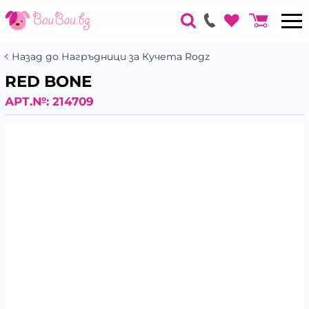
Назад до Нагръдници за Кучета Rogz
RED BONE
АРТ.№:
214709