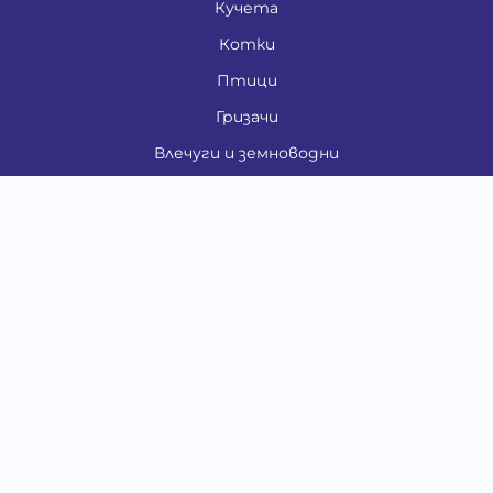
Кучета
Котки
Птици
Гризачи
Влечуги и земноводни
Риби
Други животни
За стопани
Контакти
"ИНСЪРТ.БГ" ООД
Тел.:
0879 801 808
E-mail:
shop#at#baubau.bg