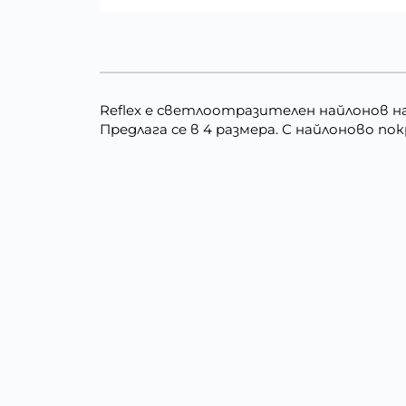
Reflex е светлоотразителен найлонов н
Предлага се в 4 размера. С найлоново п