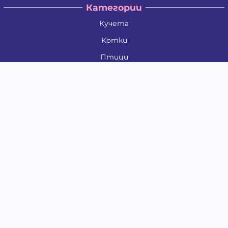
Категории
Кучета
Котки
Птици
Гризачи
Влечуги и земноводни
Риби
Други животни
За стопани
Контакти
"ИНСЪРТ.БГ" ООД
Тел.:
0879 801 808
E-mail:
shop#at#baubau.bg