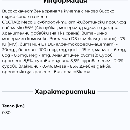
Информация
Висококачествена храна за кучета с много високо
съдържание на месо
СЪСТАВ: Месо и субпродукти от животински произход
най-малко 56% (4% пуйка), минерали, различни захари.
Хранителни добавки (на 1 кг храна): витаминно
минерален комплекс: Витамин D3 (холекалциферол) - 75
IU (МО), витамин Е ( DL- алфа-токоферил-ацетат) -
30mg, , биотин - 100 mcg, mg, цинк - 15 мг, манган - 6 mg,
йод - 0,3mg, мед - 1mg. Аналитичен състав: Суров
протеин 8,5%, сурови мазнини 5,5%, сурова пепел - 2,0%,
сурови влакнини - 0,4%, Влага - 83% Дневна дажба,
препоръки за хранене - виж опаковката
Характеристики
Тегло (кг.)
0.30