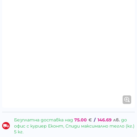
Безплатна доставка над
75.00
€
/
146.69
лв.
до
офис с куриер Еконт, Спиди максимално тегло (кг.)
5 кг.