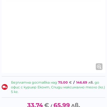
Безплатна доставка над
75.00
€
/
146.69
лв.
до
офис с куриер Еконт, Спиди максимално тегло (кг.)
5 кг.
33.74
€
65.99
лв.
/