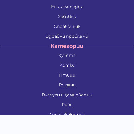
Енциклопедия
Забавно
Справочник
Здравни проблеми
Категории
Кучета
Котки
Птици
Гризачи
Влечуги и земноводни
Риби
Други животни
За стопани