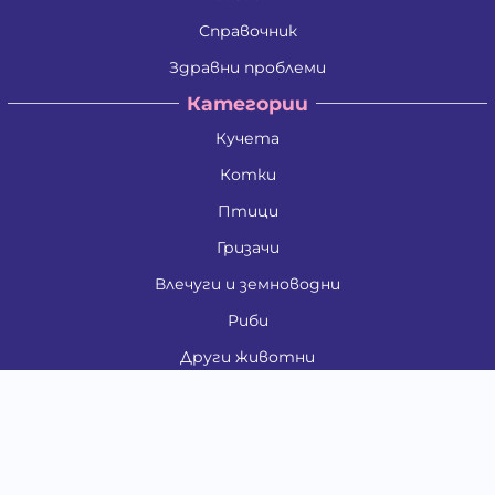
Справочник
Здравни проблеми
Категории
Кучета
Котки
Птици
Гризачи
Влечуги и земноводни
Риби
Други животни
За стопани
Контакти
"ИНСЪРТ.БГ" ООД