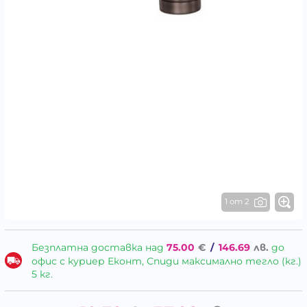
1 от 2
Безплатна доставка над
75.00
€
/
146.69
лв.
до
офис с куриер Еконт, Спиди максимално тегло (кг.)
5 кг.