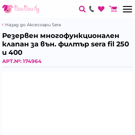
Назад до Аксесоари Sera
Резервен многофункционален
клапан за вън. филтър sera fil 250
и 400
АРТ.№:
174964