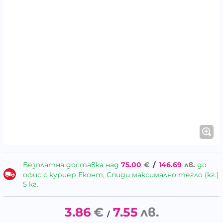
Безплатна доставка над
75.00
€
/
146.69
лв.
до
офис с куриер Еконт, Спиди максимално тегло (кг.)
5 кг.
3.86
€
7.55
лв.
/