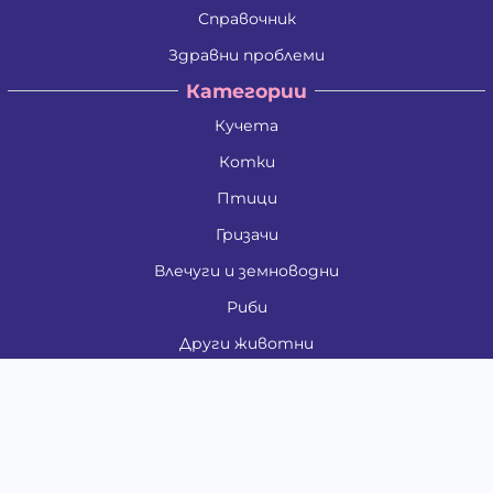
Справочник
Здравни проблеми
Категории
Кучета
Котки
Птици
Гризачи
Влечуги и земноводни
Риби
Други животни
За стопани
Контакти
"ИНСЪРТ.БГ" ООД