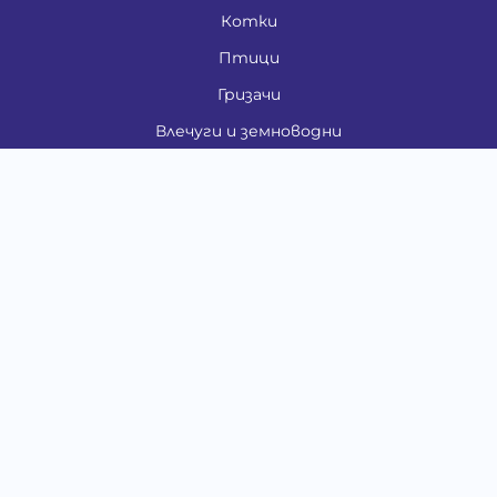
Котки
Птици
Гризачи
Влечуги и земноводни
Риби
Други животни
За стопани
Контакти
"ИНСЪРТ.БГ" ООД
Тел.:
0879 801 808
E-mail:
shop#at#baubau.bg