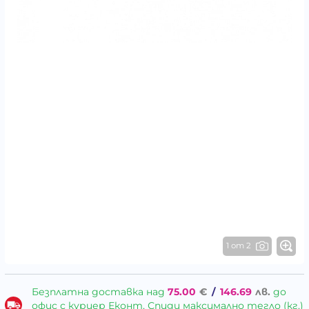
1 от 2
Безплатна доставка над
75.00
€
/
146.69
лв.
до
офис с куриер Еконт, Спиди максимално тегло (кг.)