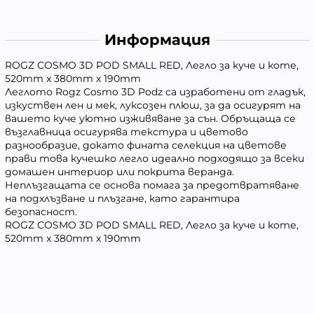
Информация
ROGZ COSMO 3D POD SMALL RED, Легло за куче и коте,
520mm x 380mm x 190mm
Леглото Rogz Cosmo 3D Podz са изработени от гладък,
изкуствен лен и мек, луксозен плюш, за да осигурят на
вашето куче уютно изживяване за сън. Обръщаща се
възглавница осигурява текстура и цветово
разнообразие, докато фината селекция на цветове
прави това кучешко легло идеално подходящо за всеки
домашен интериор или покрита веранда.
Неплъзгащата се основа помага за предотвратяване
на подхлъзване и плъзгане, като гарантира
безопасност.
ROGZ COSMO 3D POD SMALL RED, Легло за куче и коте,
520mm x 380mm x 190mm