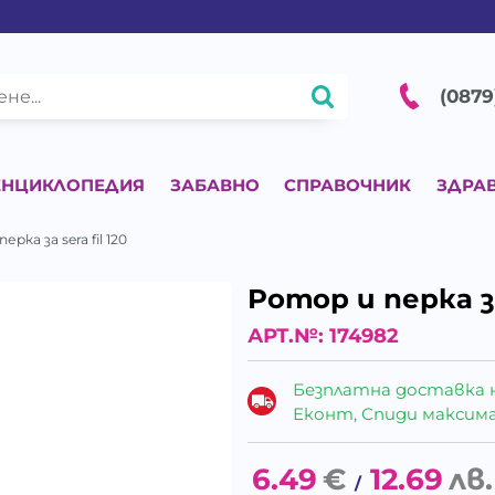
(0879
ЕНЦИКЛОПЕДИЯ
ЗАБАВНО
СПРАВОЧНИК
ЗДРА
ерка за sera fil 120
Ротор и перка за 
АРТ.№:
174982
Безплатна доставка 
Еконт, Спиди максималн
6.49
€
12.69
лв.
/