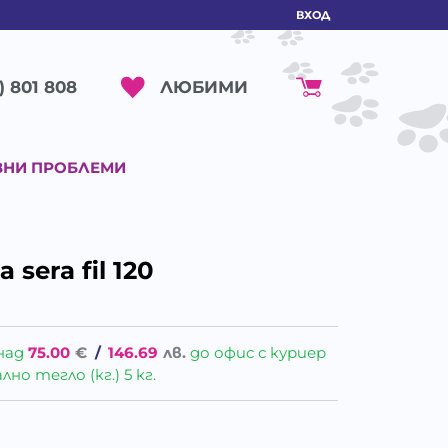
ВХОД
ЛЮБИМИ
) 801 808
ВНИ ПРОБЛЕМИ
sera fil 120
над
75.00
€
/
146.69
лв.
до офис с куриер
о тегло (кг.) 5 кг.