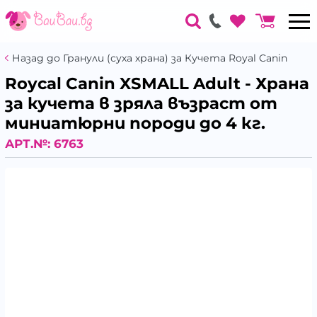
Назад до Гранули (суха храна) за Кучета Royal Canin
Roycal Canin XSMALL Adult - Храна
за кучета в зряла възраст от
миниатюрни породи до 4 кг.
АРТ.№:
6763