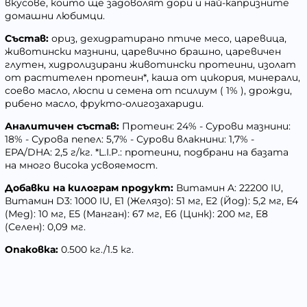
вкусове, които ще задоволят дори и най-капризните
домашни любимци.
Състав:
ориз, дехидратирано птиче месо, царевица,
животински мазнини, царевично брашно, царевичен
глутен, хидролизирани животински протеини, изолат
от растителен протеин*, каша от цикория, минерали,
соево масло, люспи и семена от псилиум ( 1% ), дрожди,
рибено масло, фрукто-олигозахариди.
Аналитичен състав:
Протеин: 24% - Сурови мазнини:
18% - Сурова пепел: 5,7% - Сурови влакнини: 1,7% -
EPA/DHA: 2,5 г/кг. *L.I.P.: протеини, подбрани на базата
на много висока усвояемост.
Добавки на килограм продукт:
Витамин A: 22200 IU,
Витамин D3: 1000 IU, E1 (Желязо): 51 мг, E2 (Йод): 5,2 мг, E4
(Мед): 10 мг, E5 (Манган): 67 мг, E6 (Цинк): 200 мг, E8
(Селен): 0,09 мг.
Опаковка:
0.500 кг./1.5 кг.