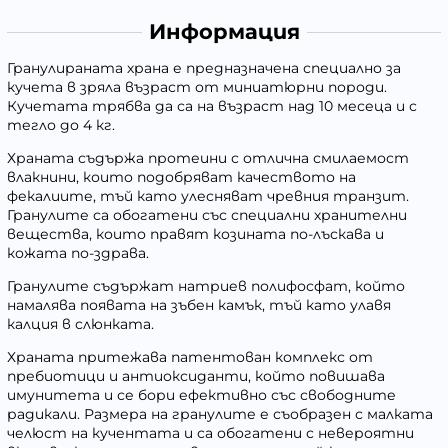
Информация
Гранулираната храна е предназначена специално за
кучета в зряла възраст от миниатюрни породи.
Кучетата трябва да са на възраст над 10 месеца и с
тегло до 4 кг.
Храната съдържа протеини с отлична смилаемост
влакнини, които подобряват качеството на
фекалиите, тъй като улесняват чревния транзит.
Гранулите са обогатени със специални хранителни
вещества, които правят козината по-лъскава и
кожата по-здрава.
Гранулите съдържат натриев полифосфат, който
намалява появата на зъбен камък, тъй като улавя
калция в слюнката.
Храната притежава патентован комплекс от
пребиотици и антиоксиданти, който повишава
имунитета и се бори ефективно със свободните
радикали. Размера на гранулите е съобразен с малката
челюст на кучентата и са обогатени с невероятни