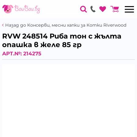
Назад до Консерви, месни хапки за Котки Riverwood
RVW 248514 Риба тон с жълта
опашка в желе 85 гр
АРТ.№:
214275