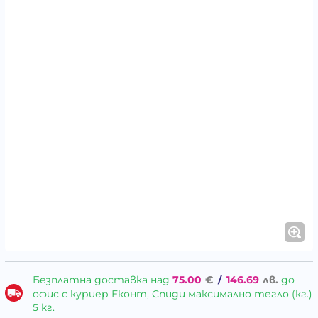
Безплатна доставка над
75.00
€
/
146.69
лв.
до
офис с куриер Еконт, Спиди максимално тегло (кг.)
5 кг.