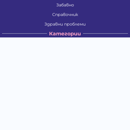
Забавно
Справочник
Здравни проблеми
Категории
Кучета
Котки
Птици
Гризачи
Влечуги и земноводни
Риби
Други животни
За стопани
Контакти