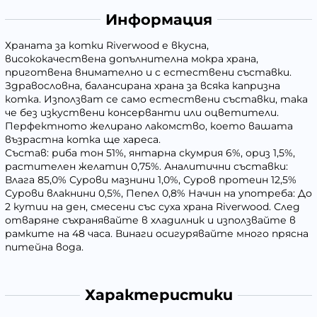
Информация
Храната за котки Riverwood е вкусна,
висококачествена допълнителна мокра храна,
приготвена внимателно и с естествени съставки.
Здравословна, балансирана храна за всяка капризна
котка. Използват се само естествени съставки, така
че без изкуствени консерванти или оцветители.
Перфектното желирано лакомство, което вашата
възрастна котка ще хареса.
Състав: риба тон 51%, янтарна скумрия 6%, ориз 1,5%,
растителен желатин 0,75%. Аналитични съставки:
Влага 85,0% Сурови мазнини 1,0%, Суров протеин 12,5%
Сурови влакнини 0,5%, Пепел 0,8% Начин на употреба: До
2 кутии на ден, смесени със суха храна Riverwood. След
отваряне съхранявайте в хладилник и използвайте в
рамките на 48 часа. Винаги осигурявайте много прясна
питейна вода.
Характеристики