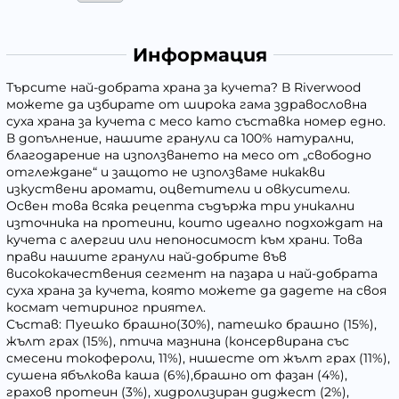
Информация
Търсите най-добрата храна за кучета? В Riverwood
можете да избирате от широка гама здравословна
суха храна за кучета с месо като съставка номер едно.
В допълнение, нашите гранули са 100% натурални,
благодарение на използването на месо от „свободно
отглеждане“ и защото не използваме никакви
изкуствени аромати, оцветители и овкусители.
Освен това всяка рецепта съдържа три уникални
източника на протеини, които идеално подхождат на
кучета с алергии или непоносимост към храни. Това
прави нашите гранули най-добрите във
висококачествения сегмент на пазара и най-добрата
суха храна за кучета, която можете да дадете на своя
космат четириног приятел.
Състав: Пуешко брашно(30%), патешко брашно (15%),
жълт грах (15%), птича мазнина (консервирана със
смесени токофероли, 11%), нишесте от жълт грах (11%),
сушена ябълкова каша (6%),брашно от фазан (4%),
грахов протеин (3%), хидролизиран диджест (2%),