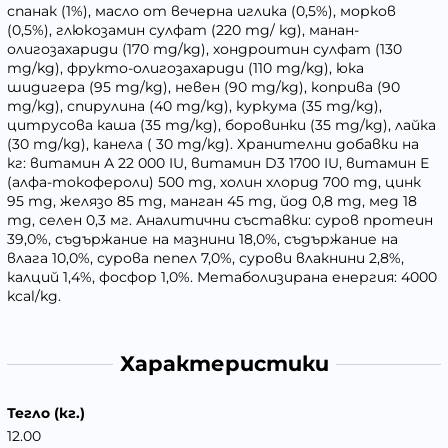
спанак (1%), масло от вечерна иглика (0,5%), морков
(0,5%), глюкозамин сулфат (220 mg/ kg), манан-
олигозахариди (170 mg/kg), хондроитин сулфат (130
mg/kg), фрукто-олигозахариди (110 mg/kg), юка
шидигера (95 mg/kg), невен (90 mg/kg), коприва (90
mg/kg), спирулина (40 mg/kg), куркума (35 mg/kg),
цитрусова каша (35 mg/kg), боровинки (35 mg/kg), лайка
(30 mg/kg), канела ( 30 mg/kg). Хранителни добавки на
кг: витамин А 22 000 IU, витамин D3 1700 IU, витамин Е
(алфа-токофероли) 500 mg, холин хлорид 700 mg, цинк
95 mg, желязо 85 mg, манган 45 mg, йод 0,8 mg, мед 18
mg, селен 0,3 мг. Аналитични съставки: суров протеин
39,0%, съдържание на мазнини 18,0%, съдържание на
влага 10,0%, сурова пепел 7,0%, сурови влакнини 2,8%,
калций 1,4%, фосфор 1,0%. Метаболизирана енергия: 4000
kcal/kg.
Характеристики
Тегло (кг.)
12.00