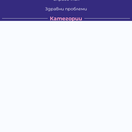
Здравни проблеми
Категории
Кучета
Котки
Птици
Гризачи
Влечуги и земноводни
Риби
Други животни
За стопани
Контакти
"ИНСЪРТ.БГ" ООД
Тел.:
0879 801 808