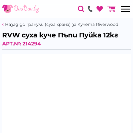
Назад до Гранули (суха храна) за Кучета Riverwood
RVW суха куче Пъпи Пуйка 12кг
АРТ.№:
214294