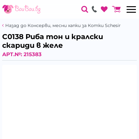
Назад до Консерви, месни хапки за Котки Schesir
С0138 Риба тон и кралски
скариди в желе
АРТ.№:
215383