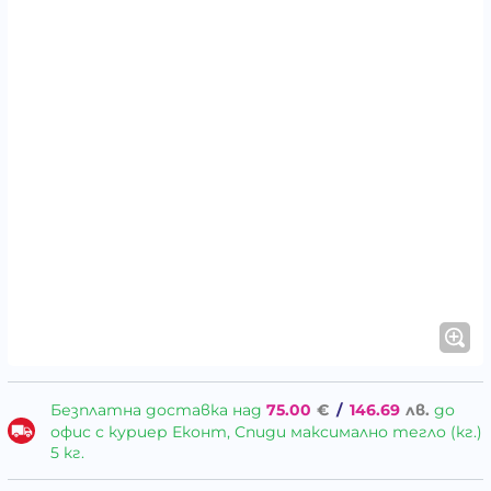
Безплатна доставка над
75.00
€
/
146.69
лв.
до
офис с куриер Еконт, Спиди максимално тегло (кг.)
5 кг.