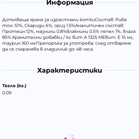
Информация
Допълваща храна за израстнали коткиСъстав: Риба
тон: 51%, Скариди 6%, ориз 1.5%Аналитичен състав:
Протеин 12%, мазнини 0.8%влакнини 0.5% пепел 1%, влага
85%.Хранителни добавки / кг вит А 1325 МЕвит. Е 15 мг,
таурин 160 мгПрепоръка за употреба: след отваряне
да се съхранява в хладилник до 48 часа.
Характеристики
Тегло (кг.)
0.09