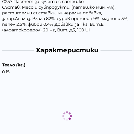
C257 Пастет за кучета с патешко
Състав: Месо и субпродукти, (патешко мин. 4%),
растителни съставки, минерална добавка,
захар.Анализ: Влага 82%, суров протеин 9%, мазнини 5%,
пепел 2.5%, фибри 0.4% Добавки за 1 кг. Вит.Е
(алфатокоферол) 20 мг, Вит. Д3, 100 UI
Характеристики
Тегло (кг.)
0.15