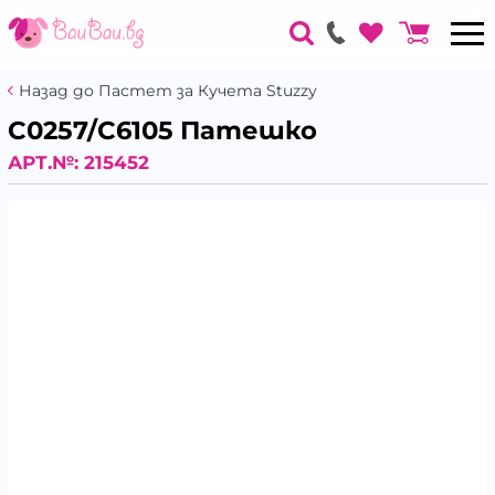
Назад до Пастет за Кучета Stuzzy
С0257/С6105 Патешко
АРТ.№:
215452