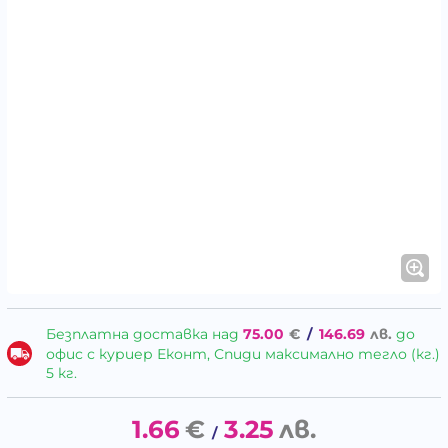
Безплатна доставка над
75.00
€
/
146.69
лв.
до
офис с куриер Еконт, Спиди максимално тегло (кг.)
5 кг.
1.66
€
3.25
лв.
/