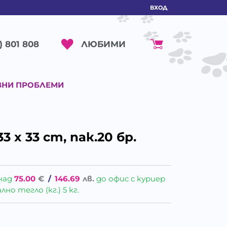
ВХОД
ЛЮБИМИ
) 801 808
ВНИ ПРОБЛЕМИ
 x 33 cm, пак.20 бр.
над
75.00
€
/
146.69
лв.
до офис с куриер
о тегло (кг.) 5 кг.