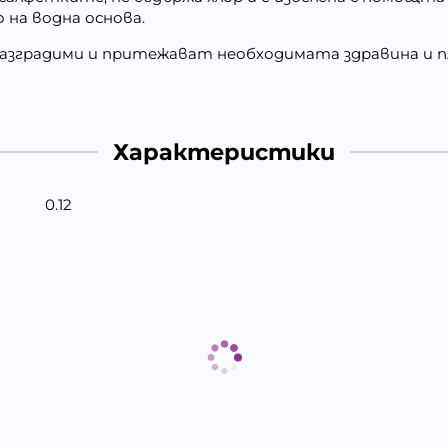
 на водна основа.
азградими и притежават необходимата здравина и пл
Характеристики
0.12