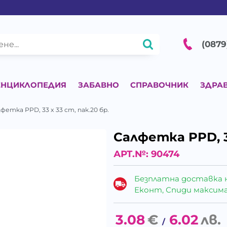
(0879
ЕНЦИКЛОПЕДИЯ
ЗАБАВНО
СПРАВОЧНИК
ЗДРА
фетка PPD, 33 x 33 cm, пак.20 бр.
Салфетка PPD, 33
АРТ.№:
90474
Безплатна доставка 
Еконт, Спиди максималн
3.08
€
6.02
лв.
/