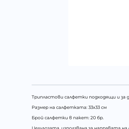
Трипластови салфетки подходящи и за д
Размер на салфетката: 33х33 см
Брой салфетки в пакет: 20 бр.
Целулозата, използвана за направата на