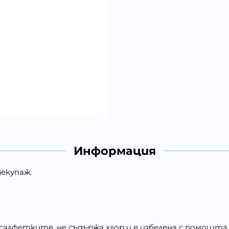
Информация
екупаж.
 салфетките, не съдържа хлор и е избелена с помощта 