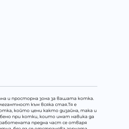
ктна и просторна зона за вашата котка.
легантност към всяка стая.Тя е
отка, който цени както дизайна, така и
бено при котки, които имат навика да
азработената предна част се отваря
тна, без да се отстранява горната