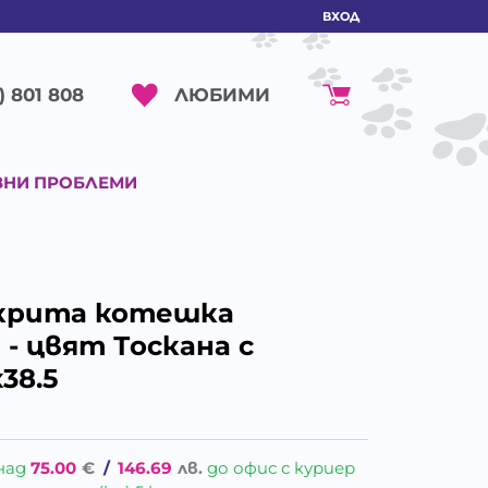
ВХОД
ЛЮБИМИ
) 801 808
ВНИ ПРОБЛЕМИ
Закрита котешка
- цвят Тоскана с
38.5
над
75.00
€
/
146.69
лв.
до офис с куриер