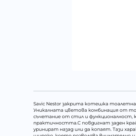
Savic Nestor закрита котешка тоалетна 
Уникалната цветова комбинация от тоск
съчетание от стил и функционалност, к
практичността.С повдигнат заден край,
уринират назад или да копаят. Тази ха
широко, което позволява внимателно и