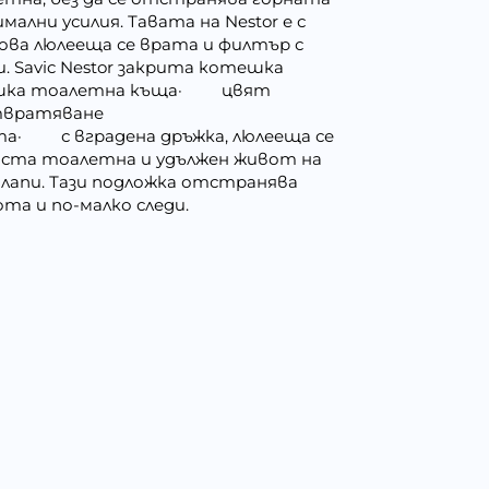
лни усилия. Тавата на Nestor е с
ова люлееща се врата и филтър с
. Savic Nestor закрита котешка
ешка тоалетна къща· цвят
твратяване
та· с вградена дръжка, люлееща се
иста тоалетна и удължен живот на
а лапи. Тази подложка отстранява
а и по-малко следи.