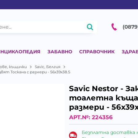
(0879
ЕНЦИКЛОПЕДИЯ
ЗАБАВНО
СПРАВОЧНИК
ЗДРА
дове, къщички
Savic, Белгия
вят Тоскана с размери - 56х39х38.5
Savic Nestor - 
тоалетна къща 
размери - 56х39х
АРТ.№:
224356
Безплатна доставка 