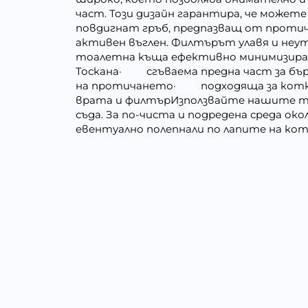
част. Този дизайн гарантира, че можете
повдигнат гръб, предпазващ от протича
активен въглен. Филтърът улавя и неут
тоалетна къща ефективно минимизи
Тоскана· сгъваема предна част за бъ
на протичането· подходяща за котки,
врата и филтърИзползвайте нашите тор
съда. За по-чиста и подредена среда ок
евентуално полепнали по лапите на ко