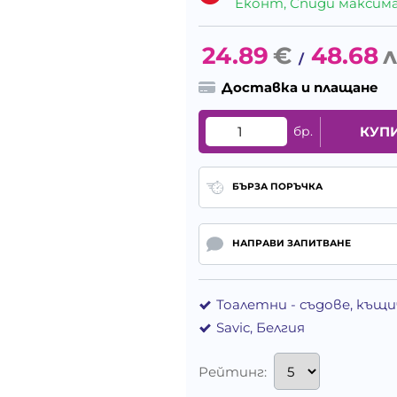
Еконт, Спиди максималн
24.89
€
48.68
л
/
Доставка и плащане
бр.
КУП
БЪРЗА ПОРЪЧКА
НАПРАВИ ЗАПИТВАНЕ
Тоалетни - съдове, къщ
Savic, Белгия
Рейтинг: