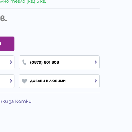
о тегло (кг.) 5 кг.
в.
И
(0879) 801 808
ДОБАВИ В ЛЮБИМИ
ички за Котки