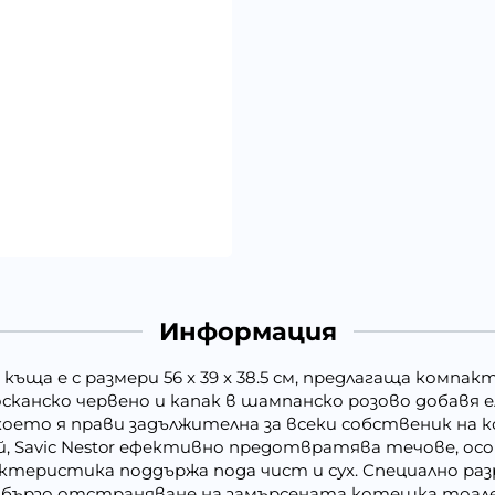
Информация
къща е с размери 56 x 39 x 38.5 см, предлагаща компа
анско червено и капак в шампанско розово добавя е
оето я прави задължителна за всеки собственик на к
 Savic Nestor ефективно предотвратява течове, осо
рактеристика поддържа пода чист и сух. Специално р
 бързо отстраняване на замърсената котешка тоале