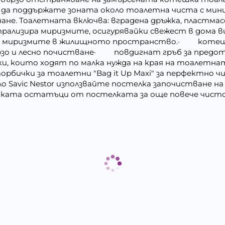
 да поддържате зоната около тоалетна чиста с минима
не. Тоалетната включва: вградена дръжка, пластмас
рализира миризмите, осигурявайки свежест в дома ви
ра миризмите в жилищното пространство.· кот
рзо и лесно почистване· повдигнат гръб за предо
 които ходят по малка нужда на края на тоалетна
бички за тоалетни "Bag it Up Maxi" за перфектно ч
оло Savic Nestor използвайте постелка започистване н
тката остатъци от постелката за още повече чистот