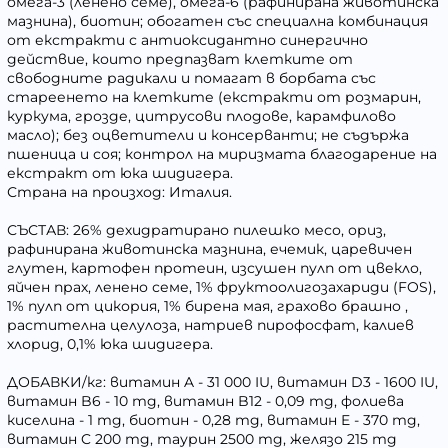
омега-3 (ленено семе), омега-6 (рафинирана животинска
мазнина), биотин; обогатен със специална комбинация
от екстракти с антиоксидантно синергично
действие, които предпазват клетките от
свободните радикали и помагат в борбата със
стареенето на клетките (екстракти от розмарин,
куркума, грозде, цитрусови плодове, карамфилово
масло); без оцветители и консерванти; не съдържа
пшеница и соя; контрол на миризмата благодарение на
екстракт от юка шидигера.
Страна на произход: Италия.
СЪСТАВ: 26% дехидратирано пилешко месо, ориз,
рафинирана животинска мазнина, ечемик, царевичен
глутен, картофен протеин, изсушен пулп от цвекло,
яйчен прах, ленено семе, 1% фруктоолигозахариди (FOS),
1% пулп от цикория, 1% бирена мая, грахово брашно ,
растителна целулоза, натриев пирофосфат, калиев
хлорид, 0,1% юка шидигера.
ДОБАВКИ/кг: витамин A - 31 000 IU, витамин D3 - 1600 IU,
витамин B6 - 10 mg, витамин B12 - 0,09 mg, фолиева
киселина - 1 mg, биотин - 0,28 mg, витамин E - 370 mg,
витамин C 200 mg, таурин 2500 mg, желязо 215 mg