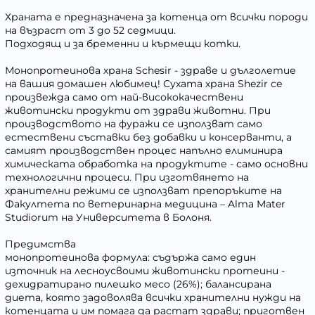
Храната е предназначена за котенца от всички породи
на възраст от 3 до 52 седмици.
Подходящ и за бременни и кърмещи котки.
Монопротеинова храна Schesir - здраве и дълголетие
на вашия домашен любимец! Сухата храна Shezir се
произвежда само от най-висококачествени
животински продукти от здрави животни. При
производството на фуражи се използват само
естествени съставки без добавки и консерванти, а
самият производствен процес напълно елиминира
химическата обработка на продуктите - само основни
технологични процеси. При изготвянето на
хранителни режими се използват препоръките на
Факултета по ветеринарна медицина – Alma Mater
Studiorum на Университета в Болоня.
Предимства
монопротеинова формула: съдържа само един
източник на лесноусвоими животински протеини -
дехидратирано пилешко месо (26%); балансирана
диета, която задоволява всички хранителни нужди на
котенцата и им помага да растат здрави; приготвен