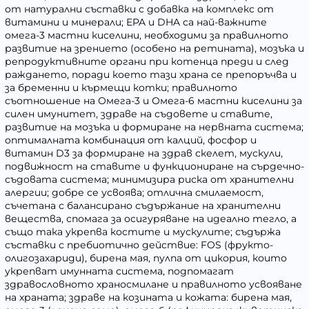
от натурални съставки с добавка на комплекс от
витамини и минерали; EPA и DHA са най-важните
омега-3 мастни киселини, необходими за правилното
развитие на зрението (особено на ретината), мозъка и
репродуктивните органи при котенца преди и след
раждането, поради което тази храна се препоръчва и
за бременни и кърмещи котки; правилното
съотношение на Омега-3 и Омега-6 мастни киселини за
силен имунитет, здраве на съдовете и ставите,
развитие на мозъка и формиране на нервната система;
оптималната комбинация от калций, фосфор и
витамин D3 за формиране на здрав скелет, мускули,
подвижност на ставите и функциониране на сърдечно-
съдовата система; минимизира риска от хранителни
алергии; добре се усвоява; отлична смилаемост,
съчетана с балансирано съдържание на хранителни
вещества, спомага за осигуряване на идеално тегло, а
също така укрепва костите и мускулите; съдържа
съставки с пребиотично действие: FOS (фрукто-
олигозахариди), бирена мая, пулпа от цикория, които
укрепват имунната система, подпомагат
здравословното храносмилане и правилното усвояване
на храната; здраве на козината и кожата: бирена мая,