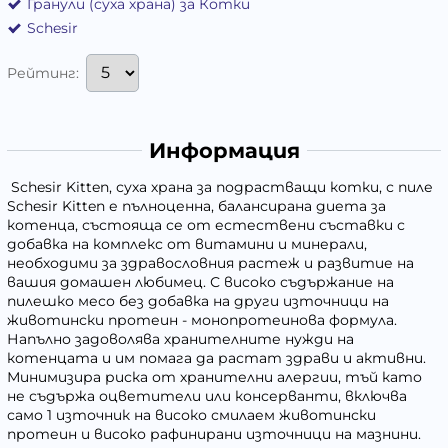
Гранули (суха храна) за Котки
Schesir
Рейтинг:
Информация
Schesir Kitten, суха храна за подрастващи котки, с пиле
Schesir Kitten е пълноценна, балансирана диета за
котенца, състояща се от естествени съставки с
добавка на комплекс от витамини и минерали,
необходими за здравословния растеж и развитие на
вашия домашен любимец. С високо съдържание на
пилешко месо без добавка на други източници на
животински протеин - монопротеинова формула.
Напълно задоволява хранителните нужди на
котенцата и им помага да растат здрави и активни.
Минимизира риска от хранителни алергии, тъй като
не съдържа оцветители или консерванти, включва
само 1 източник на високо смилаем животински
протеин и високо рафинирани източници на мазнини.