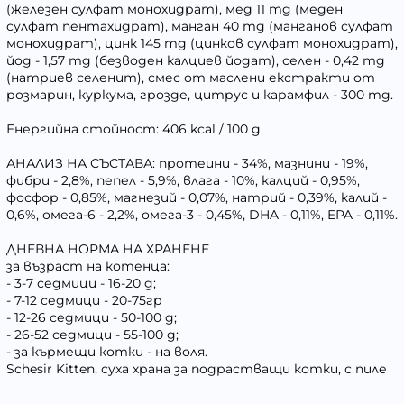
(железен сулфат монохидрат), мед 11 mg (меден
сулфат пентахидрат), манган 40 mg (манганов сулфат
монохидрат), цинк 145 mg (цинков сулфат монохидрат),
йод - 1,57 mg (безводен калциев йодат), селен - 0,42 mg
(натриев селенит), смес от маслени екстракти от
розмарин, куркума, грозде, цитрус и карамфил - 300 mg.
Енергийна стойност: 406 kcal / 100 g.
АНАЛИЗ НА СЪСТАВА: протеини - 34%, мазнини - 19%,
фибри - 2,8%, пепел - 5,9%, влага - 10%, калций - 0,95%,
фосфор - 0,85%, магнезий - 0,07%, натрий - 0,39%, калий -
0,6%, омега-6 - 2,2%, омега-3 - 0,45%, DHA - 0,11%, EPA - 0,11%.
ДНЕВНА НОРМА НА ХРАНЕНЕ
за възраст на котенца:
- 3-7 седмици - 16-20 g;
- 7-12 седмици - 20-75гр
- 12-26 седмици - 50-100 g;
- 26-52 седмици - 55-100 g;
- за кърмещи котки - на воля.
Schesir Kitten, суха храна за подрастващи котки, с пиле