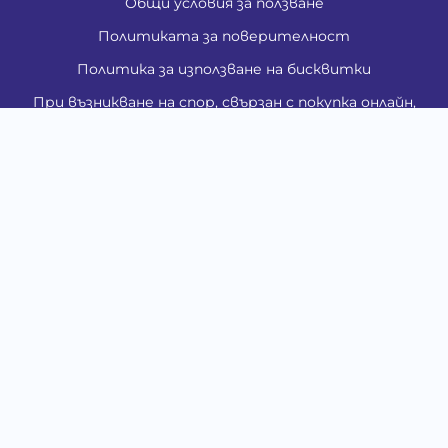
Общи условия за ползване
Политиката за поверителност
Политика за използване на бисквитки
При възникване на спор, свързан с покупка онлайн,
можете да ползвате сайта ОРС
Вашите права
Отказ от сделка
За Нас
Контакти
Карта на сайта
Медия
Енциклопедия
Забавно
Справочник