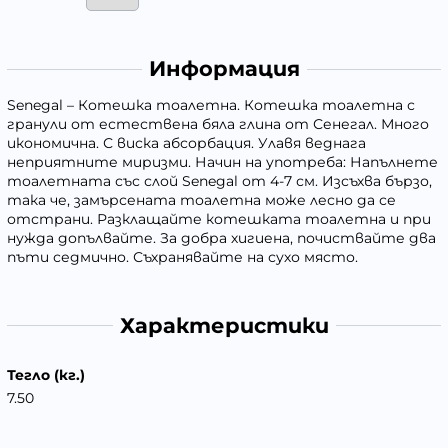
Информация
Senegal – Котешка тоалетна. Котешка тоалетна с
гранули от естествена бяла глина от Сенегал. Много
икономична. С виска абсорбация. Улавя веднага
неприятните миризми. Начин на употреба: Напълнете
тоалетната със слой Senegal от 4-7 см. Изсъхва бързо,
така че, замърсената тоалетна може лесно да се
отстрани. Разклащайте котешката тоалетна и при
нужда допълвайте. За добра хигиена, почиствайте два
пъти седмично. Съхранявайте на сухо място.
Характеристики
Тегло (кг.)
7.50