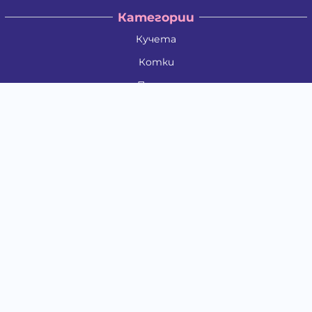
Категории
Кучета
Котки
Птици
Гризачи
Влечуги и земноводни
Риби
Други животни
За стопани
Контакти
"ИНСЪРТ.БГ" ООД
Тел.:
0879 801 808
E-mail:
shop#at#baubau.bg