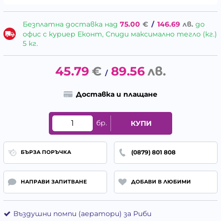
Безплатна доставка над
75.00
€
/
146.69
лв.
до
офис с куриер Еконт, Спиди максимално тегло (кг.)
5 кг.
45.79
€
89.56
лв.
/
Доставка и плащане
бр.
КУПИ
(0879) 801 808
БЪРЗА ПОРЪЧКА
НАПРАВИ ЗАПИТВАНЕ
ДОБАВИ В ЛЮБИМИ
Въздушни помпи (аератори) за Риби