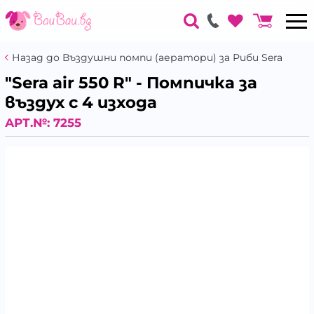
Назад до Въздушни помпи (аератори) за Риби Sera
"Sera air 550 R" - Помпичка за
въздух с 4 изхода
АРТ.№:
7255