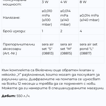
3 W
4 W
8 W
мощност:
≥0,010
≥0,014
mPa
mPa
≥0,014 mPa
Налягане:
(≥100
(≥140
(≥140 mbar)
mbar)
mbar)
Брой изходи:
1
2
4
Препоръчителни
sera air
sera air
sera air set
аксесоари
set "S"
set "M"
pond "L"
(Art.-Nr.)
(08813)
(08815)
(08817)
Към комплекта са включени още обратен клапан и
няколко „
Y”
разклонения, които могат да послужат за
различни цели. Диафрагмите на помпата се износват
на всеки 12 месеца и трябва да се подменят с нови.
Можете да ги намерите в специализираните магазини.
Дебит:
550 л./ч.