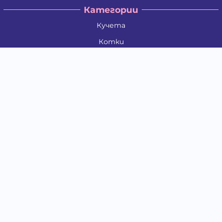
Категории
Кучета
Котки
Птици
Гризачи
Влечуги и земноводни
Риби
Други животни
За стопани
Контакти
"ИНСЪРТ.БГ" ООД
Тел.:
0879 801 808
E-mail:
shop#at#baubau.bg