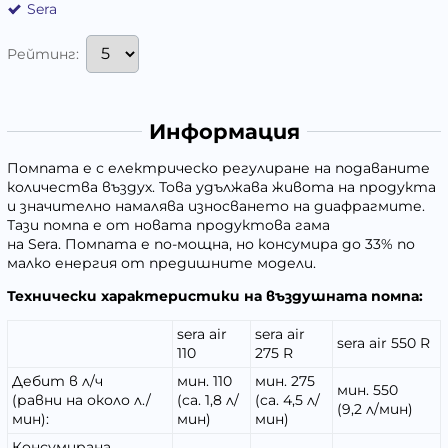
Sera
Рейтинг:
Информация
Помпата е с електрическо регулиране на подаваните
количества въздух. Това удължава живота на продукта
и значително намалява износването на диафрагмите.
Тази помпа е от новата продуктова гама
на
Sera.
Помпата е по-мощна, но консумира до 33% по
малко енергия от предишните модели.
Технически характеристики на въздушната помпа:
sera air
sera air
sera air 550 R
110
275 R
Дебит в л/ч
мин. 110
мин. 275
мин. 550
(равни на около л./
(ca. 1,8 л/
(ca. 4,5 л/
(9,2 л/мин)
мин):
мин)
мин)
Консумирана