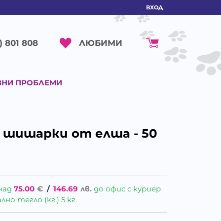
ВХОД
ЛЮБИМИ
) 801 808
ВНИ ПРОБЛЕМИ
 - шишарки от елша - 50
над
75.00
€
/
146.69
лв.
до офис с куриер
о тегло (кг.) 5 кг.