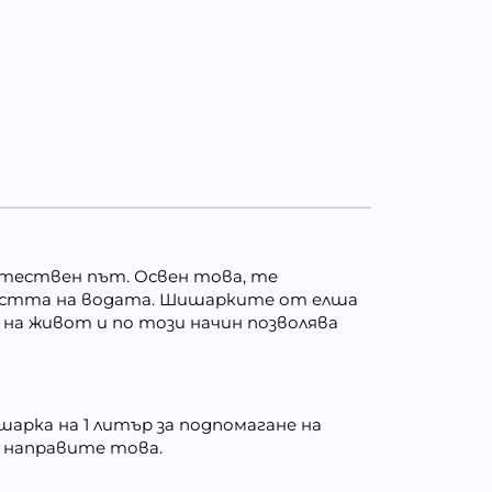
тествен път. Освен това, те
остта на водата. Шишарките от елша
 на живот и по този начин позволява
шарка на 1 литър за подпомагане на
о направите това.