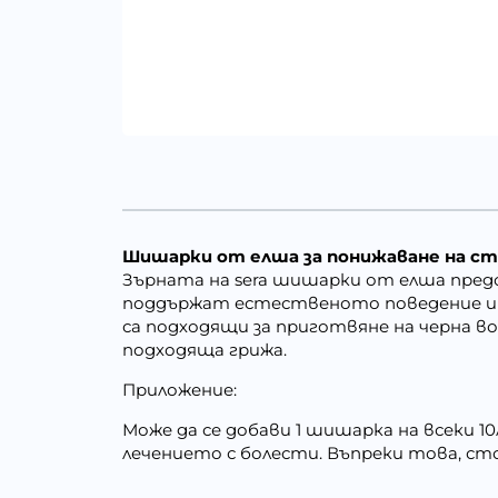
Шишарки от елша за понижаване на с
Зърната на sera шишарки от елша пре
поддържат естественото поведение и
са подходящи за приготвяне на черна в
подходяща грижа.
Приложение:
Може да се добави 1 шишарка на всеки 1
лечението с болести. Въпреки това, с