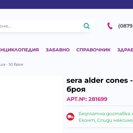
(0879
ЕНЦИКЛОПЕДИЯ
ЗАБАВНО
СПРАВОЧНИК
ЗДРА
ша - 50 броя
sera alder cones
броя
АРТ.№:
281699
Безплатна доставка 
Еконт, Спиди максималн