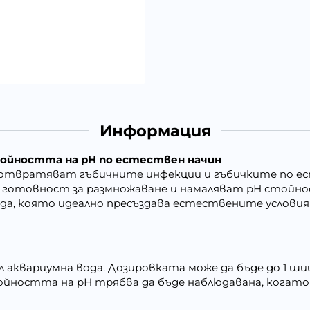
Информация
тойността на рН по естествен начин
дотвратяват гъбичните инфекции и гъбичките по ес
 готовност за размножаване и намаляват рН стойн
ода, която идеално пресъздава естествените условия
0л аквариумна вода. Дозировката може да бъде до 1 ши
тойността на рН трябва да бъде наблюдавана, когат