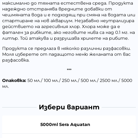
максимално до тяхната естествена среда. Продукта
надеждно отстранява вредните добавки от
чешмяната вода и е подходящ при смяна на водата или
стартиране на нов аквариум. Незабавно неутрализира
действието на агресивния хлор. Хлора може да е
фатален за рибките, ако неговите нива са над 0.1 мг. на
литър. Той атакува и разрушава хрилете на рибите.
Продукта се предлага в няколко различни разфасовки.
Моля изберете от падащото меню желаната от вас
разфасовка.
***
Опаковка:
50 мл./ 100 мл./ 250 мл./ 500 мл./ 2500 мл./ 5000
мл.
Избери вариант
5000ml Sera Aquatan