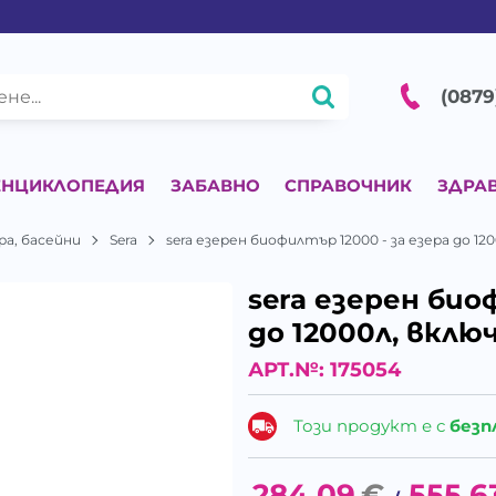
(0879
ЕНЦИКЛОПЕДИЯ
ЗАБАВНО
СПРАВОЧНИК
ЗДРА
ра, басейни
Sera
sera езерен биофилтър 12000 - за езера до 12
sera езерен био
до 12000л, вклю
АРТ.№:
175054
Този продукт е с
безп
284.09
€
555.6