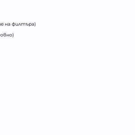
не на филтъра)
новно)