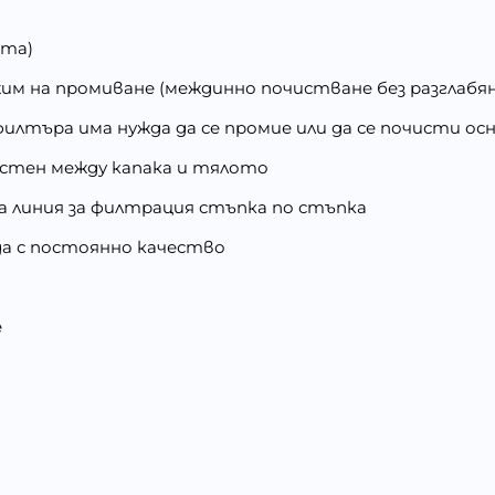
ята)
жим на промиване (междинно почистване без разглабя
 филтъра има нужда да се промие или да се почисти ос
ъстен между капака и тялото
ва линия за филтрация стъпка по стъпка
ода с постоянно качество
е