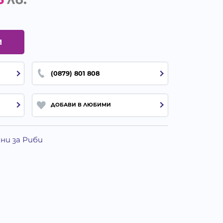
И
(0879) 801 808
ДОБАВИ В ЛЮБИМИ
йни за Риби