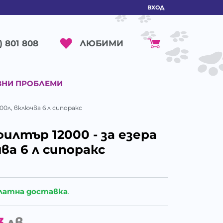
ВХОД
ЛЮБИМИ
) 801 808
ВНИ ПРОБЛЕМИ
000л, включва 6 л сипоракс
филтър 12000 - за езера
чва 6 л сипоракс
латна доставка
.
3
лв.