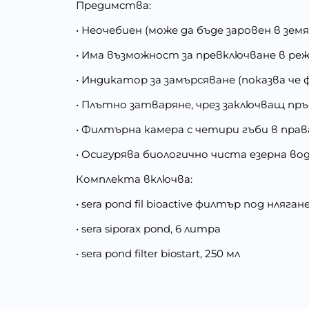
Предимства:
• Неочебиен (може да бъде заровен в зем
• Има възможност за превключване в ре
• Индикатор за замърсяване (показва че
• Плътно затваряне, чрез заключващ пр
• Филтърна камера с четири гъби в пра
• Осигурява биологично чиста езерна в
Комплекта включва:
• sera pond fil bioactive филтър под нляган
• sera siporax pond, 6 литра
• sera pond filter biostart, 250 мл