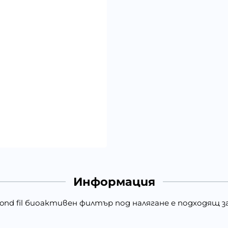
Информация
nd fil биоактивен филтър под налягане е подходящ за