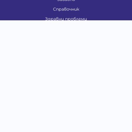
Справочник
Здравни проблеми
Категории
Кучета
Котки
Птици
Гризачи
Влечуги и земноводни
Риби
Други животни
За стопани
Контакти
"ИНСЪРТ.БГ" ООД