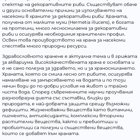
спектър на декоративните риби. Съществуват обаче
и други основателни причини за използването на
насекоми в храните за декоративни риби: Храната,
получена от малките мухи (
Hermetia illucens
), е богата
на протеини, много лесносмилаема за декоративни
риби и осигурява необходимия хранителен профил.
Освен това производството на храна за насекоми
спестява много природни ресурси.
Здравословното хранене е актуална тема и в грижата
за аквариума. Висококачествената храна е основата и
е не само полезна за здравето, но и за храносмилането.
Храната, която се смила лесно от рибите, осигурява
намаляване на замърсяването на водата и по този
начин води до по-добри условия на живот и трайно
чиста вода. Според съвременните научни проучвания
разнообразна диета със съставки, близки до
природата, е най-добрата защита срещу възможни
дефицити. Жизненоважни вещества като витамини,
пигменти, антиоксиданти, комплексни вторични
растителни вещества, както и пребиотици и
пробиотици са полезни и съществени вещества,
които се добавят към храната.