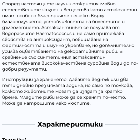
Според настоящите научни открития главно
естествените жизнени вещества като астаксантин
имат особено благоприятен ефект върху
благополучието, устойчивостта на болестите и
дълголетието. Астаксантинът се получава от
водораслите Haematococcus и не само притежава
свойства на антиоксидант, повишаване на
фертилността и имунно укрепване, но допълнително
усилва оцветяването на декоративните риби. В
сравнение със синтетичния астаксантин
естествената висококачествена суровина води до по-
добри резултати.
Инструкции за храненето: Давайте веднъж или два
пъти дневно през цялата година, но само по толкова,
колкото животните могат да изядат за кратко
време. Младите риби може да се хранят по-често.
Може да натрошите леко люспите.
Характеристики
Тегло (кг.)