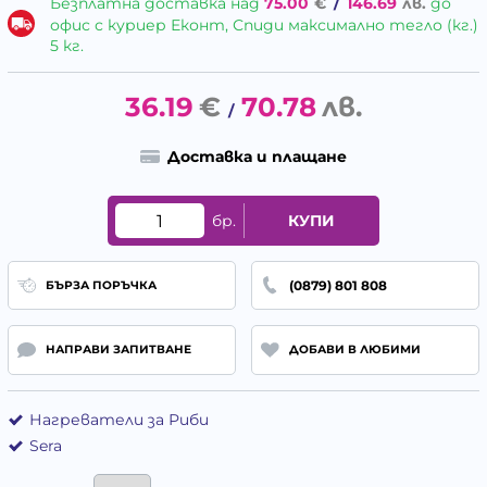
Безплатна доставка над
75.00
€
/
146.69
лв.
до
офис с куриер Еконт, Спиди максимално тегло (кг.)
5 кг.
36.19
€
70.78
лв.
/
Доставка и плащане
бр.
КУПИ
(0879) 801 808
БЪРЗА ПОРЪЧКА
НАПРАВИ ЗАПИТВАНЕ
ДОБАВИ В ЛЮБИМИ
Нагреватели за Риби
Sera