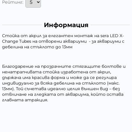
Рейтинг:
Информация
Стойка от акрил за елегантен монтаж на sera LED X-
Change Tubes на отворени аквариуми - за аквариуми с
дебелина на стъклото до 13мм
Благодарение на прозрачните стягащите болтове и
ненатрапчивата стойка изработена от акрил,
държача има красива форма и може да се регулира
индивидуално за всяка дебелина на стъклото (макс.
13мм). Той съчетава идеално целия външен вид – без
отвличане на гледката от аквариума, който остава
главната атракция.