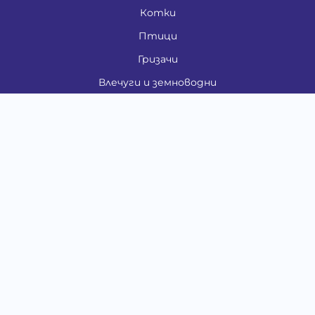
Котки
Птици
Гризачи
Влечуги и земноводни
Риби
Други животни
За стопани
Контакти
"ИНСЪРТ.БГ" ООД
Тел.:
0879 801 808
E-mail:
shop#at#baubau.bg