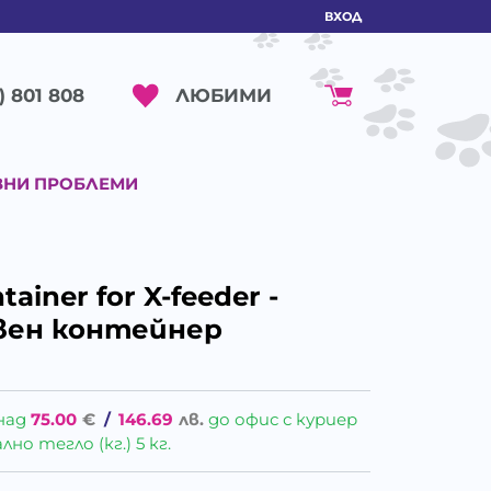
ВХОД
ЛЮБИМИ
) 801 808
ВНИ ПРОБЛЕМИ
tainer for X-feeder -
рвен контейнер
над
75.00
€
/
146.69
лв.
до офис с куриер
о тегло (кг.) 5 кг.