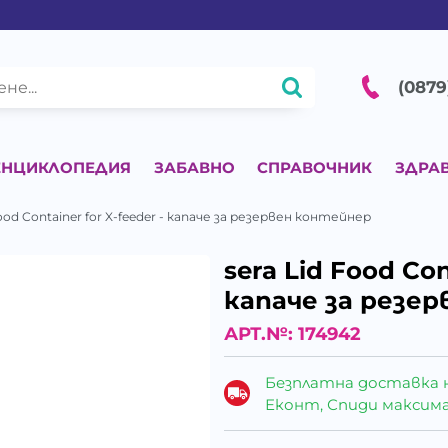
(0879
ЕНЦИКЛОПЕДИЯ
ЗАБАВНО
СПРАВОЧНИК
ЗДРА
Food Container for X-feeder - капаче за резервен контейнер
sera Lid Food Con
капаче за резе
АРТ.№:
174942
Безплатна доставка 
Еконт, Спиди максималн