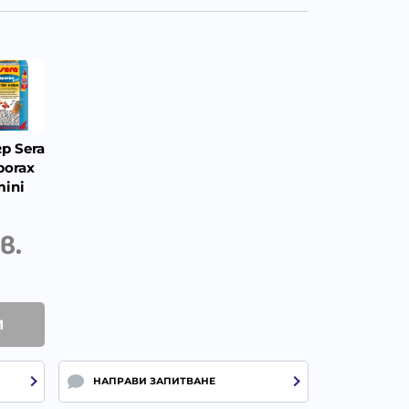
гр Sera
porax
ini
в.
И
НАПРАВИ ЗАПИТВАНЕ