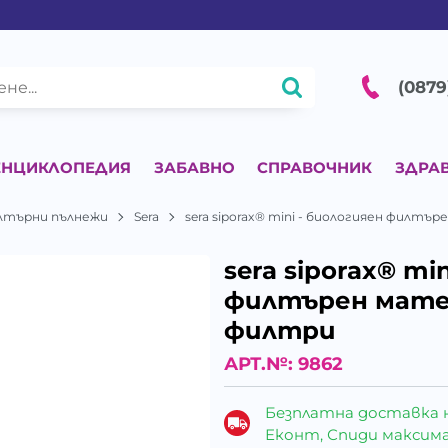
(0879
ЕНЦИКЛОПЕДИЯ
ЗАБАВНО
СПРАВОЧНИК
ЗДРА
лтърни пълнежи
Sera
sera siporax® mini - биологияен филт
sera siporax® mi
филтърен мате
филтри
АРТ.№:
9862
Безплатна доставка 
Еконт, Спиди максималн