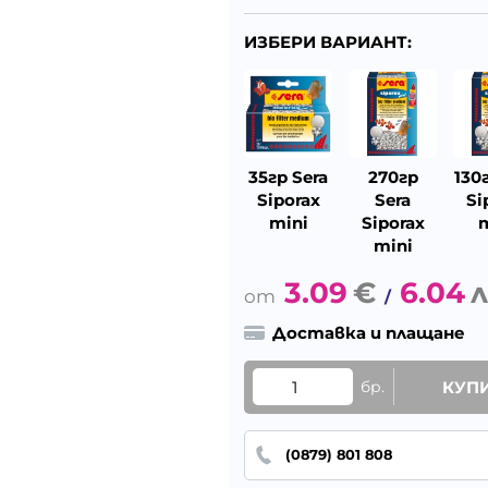
ИЗБЕРИ ВАРИАНТ:
35гр Sera
270гр
130
Siporax
Sera
Si
mini
Siporax
m
mini
3.09
€
6.04
л
/
Доставка и плащане
бр.
КУП
(0879) 801 808