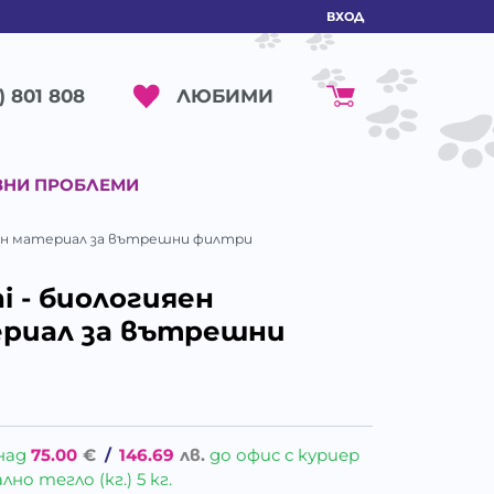
ВХОД
ЛЮБИМИ
) 801 808
ВНИ ПРОБЛЕМИ
ърен материал за вътрешни филтри
ni - биологияен
риал за вътрешни
над
75.00
€
/
146.69
лв.
до офис с куриер
о тегло (кг.) 5 кг.