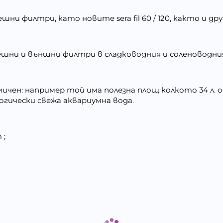
ни филтри, като новите sera fil 60 / 120, както и 
шни и външни филтри в сладководния и соленоводния
ичен: например той има полезна площ колкото 34 л. 
логически свежа аквариумна вода.
 ;