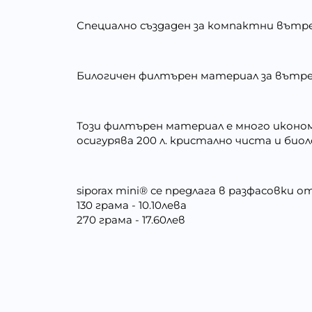
Специално създаден за компактни вътреш
Билогичен филтърен материал за вътре
Този филтърен материал е много иконом
осигурява 200 л. кристално чиста и био
siporax mini® се предлага в разфасовки от
130 грама - 10.10лева
270 грама - 17.60лев