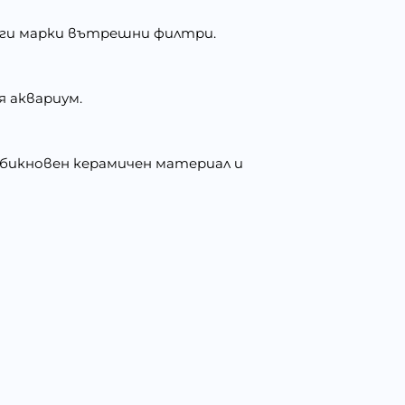
други марки вътрешни филтри.
 аквариум.
обикновен керамичен материал и