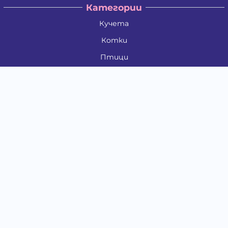
Категории
Кучета
Котки
Птици
Гризачи
Влечуги и земноводни
Риби
Други животни
За стопани
Контакти
"ИНСЪРТ.БГ" ООД
Тел.:
0879 801 808
E-mail:
shop#at#baubau.bg