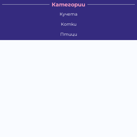
Категории
Кучета
Котки
Птици
Гризачи
Влечуги и земноводни
Риби
Други животни
За стопани
Контакти
"ИНСЪРТ.БГ" ООД
Тел.:
0879 801 808
E-mail:
shop#at#baubau.bg