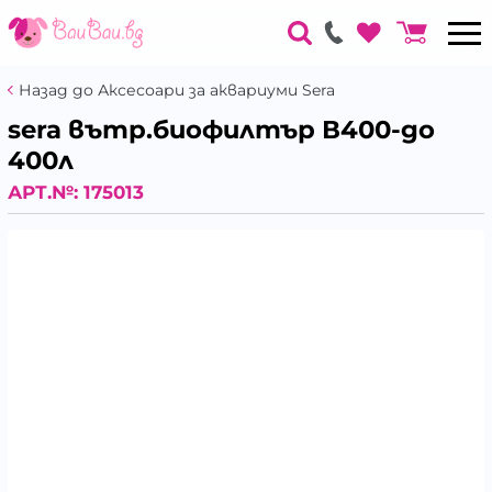
Назад до Аксесоари за аквариуми Sera
sera вътр.биофилтър В400-до
400л
АРТ.№:
175013