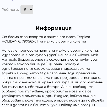
Рейтинг:
Информация
Сгъваема транспортна чанта от плат Ferplast
HOLIDAY 6, 79Х56Х61, за малки и средни кучета
Holiday е преносимa чанта за малки и средни кучета.
Изработена е от супер здрав найлон, с включен мек
матрак. Благодарение на солидната си структура,
която наскоро беше ревизирана, Holiday е
едновременно много лека, гарантираща голяма
здравина, след като бъде сглобена. Този преносима
чанта е практичена и има три прозореца отстрани,
покрити с найлонова мрежа, осигуряващи достатъчно
вентилация и светлина вътре. Ако е необходимо,
особено при пътуване, прозорците могат да се
затварят с ролетни щори. Входът, който също е
оборудван с ролетна щора, е проектиран да позволява
лесен достъп на вашето куче. Holiday има полезни