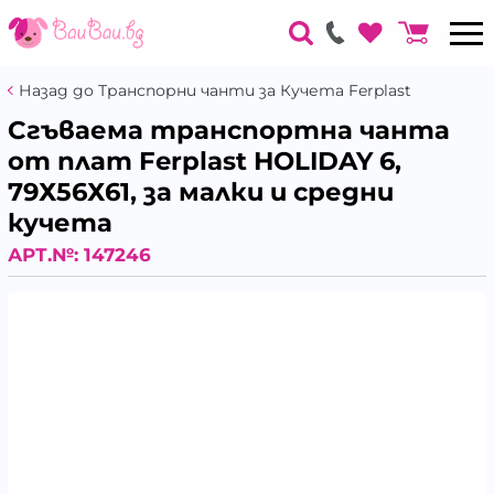
Назад до Транспорни чанти за Кучета Ferplast
Сгъваема транспортна чанта
от плат Ferplast HOLIDAY 6,
79Х56Х61, за малки и средни
кучета
АРТ.№:
147246