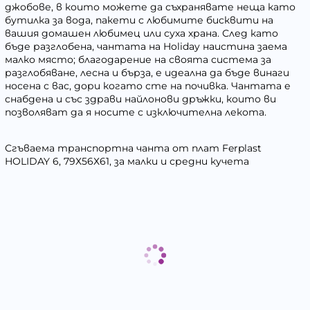
джобове, в които можете да съхранявате неща като
бутилка за вода, пакети с любимите бисквити на
вашия домашен любимец или суха храна. След като
бъде разглобена, чантата на Holiday наистина заема
малко място; благодарение на своята система за
разглобяване, лесна и бърза, е идеална да бъде винаги
носена с вас, дори когато сте на почивка. Чантата е
снабдена и със здрави найлонови дръжки, които ви
позволяват да я носите с изключителна лекота.
Сгъваема транспортна чанта от плат Ferplast
HOLIDAY 6, 79Х56Х61, за малки и средни кучета