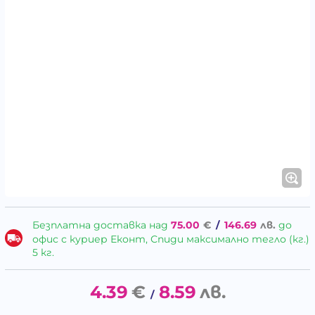
Безплатна доставка над
75.00
€
/
146.69
лв.
до
офис с куриер Еконт, Спиди максимално тегло (кг.)
5 кг.
4.39
€
8.59
лв.
/