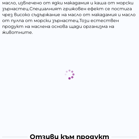
масло, извлечено от ядки макадамия и каша от морски
зърнастец.Специалният грижовен ефект се постига
чрез високо съдържание на масло от макадамия и масло
от пулпа от морски зърнастец.Този естествен
продукт на маслена основа щади организма на
животните.
Отзиви към продукт