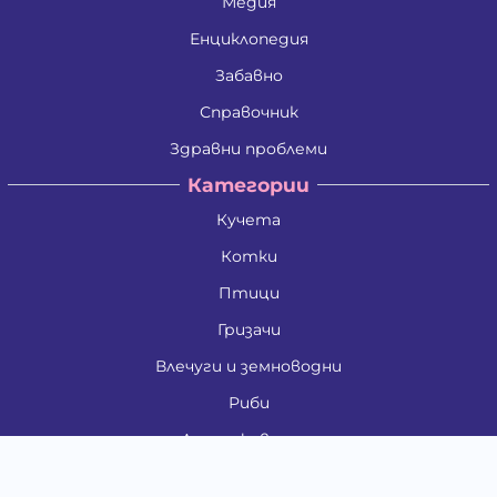
Медия
Енциклопедия
Забавно
Справочник
Здравни проблеми
Категории
Кучета
Котки
Птици
Гризачи
Влечуги и земноводни
Риби
Други животни
За стопани