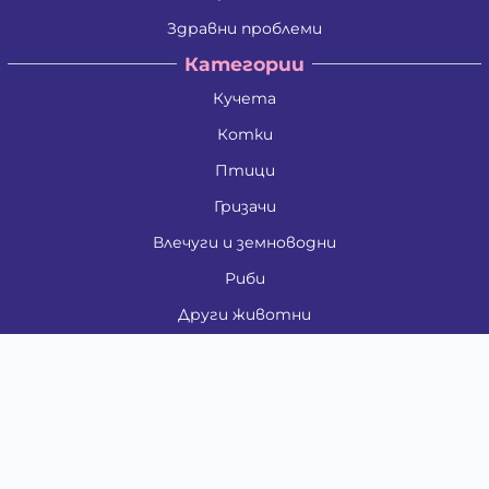
Здравни проблеми
Категории
Кучета
Котки
Птици
Гризачи
Влечуги и земноводни
Риби
Други животни
За стопани
Контакти
"ИНСЪРТ.БГ" ООД
Тел.:
0879 801 808
E-mail:
shop#at#baubau.bg