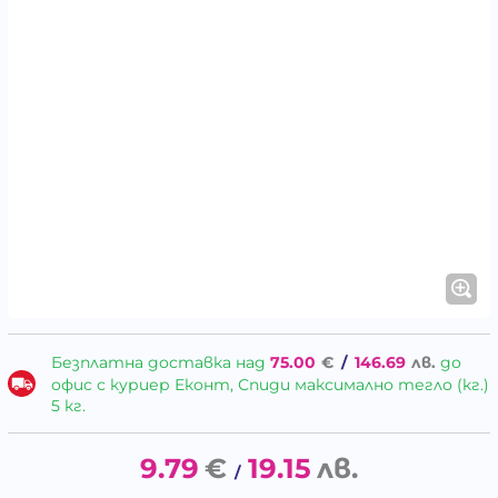
Безплатна доставка над
75.00
€
/
146.69
лв.
до
офис с куриер Еконт, Спиди максимално тегло (кг.)
5 кг.
9.79
€
19.15
лв.
/