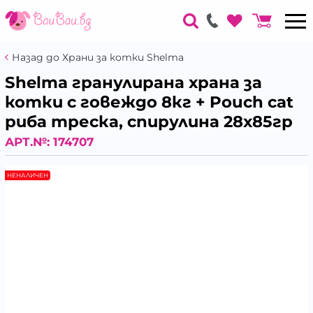
Назад до Храни за котки Shelma
Shelma гранулирана храна за
котки с говеждо 8кг + Pouch cat
риба треска, спирулина 28х85гр
АРТ.№:
174707
НЕНАЛИЧЕН