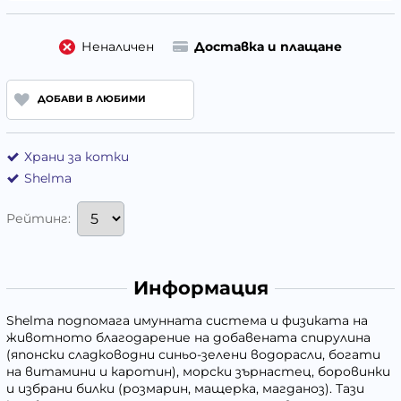
Неналичен
Доставка и плащане
ДОБАВИ В ЛЮБИМИ
Храни за котки
Shelma
Рейтинг:
Информация
Shelma подпомага имунната система и физиката на
животното благодарение на добавената спирулина
(японски сладководни синьо-зелени водорасли, богати
на витамини и каротин), морски зърнастец, боровинки
и избрани билки (розмарин, мащерка, магданоз). Тази