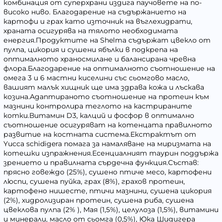
комбинация от суперхрани издига паучовете на по-
високо ниво. Благодарение на съдържанието на
картофи и грах като източник на въглехидрати,
храната осигурява на тялото необходимата
енергия.Продуктите на Shelma съдържат цвекло от
пулпа, цикория и сушени ябълки в подкрепа на
оптималното храносмилане и балансирана чревна
флора.Благодарение на оптималното съотношение на
омега 3 и 6 мастни киселини със сьомгово масло,
вашият малък хищник ще има здрава кожа и лъскава
козина.Адаптираното съотношение на протеин към
мазнини контролира теглото на кастрираните
котки.Витамин D3, калций и фосфор в оптимално
съотношение осигуряват на котенцата правилното
развитие на костната система.Екстрактът от
Yucca schidigera помага за намаляване на миризмата на
котешки изпражнения.Есенциалният таурин поддържа
зрението и правилната сърдечна функция.Състав:
прясно говеждо (25%), сушено птиче месо, картофени
люспи, сушена пуйка, грах (8%), грахов протеин,
картофено нишесте, птичи мазнини, сушена цикория
(2%), хидролизиран протеин, сушена риба, сушена
цвеклова пулпа (2% ), Мая (1,5%), целулоза (1,5%), витамини
и минерали, масло от сьомга (0,5%), Юка Шидигера