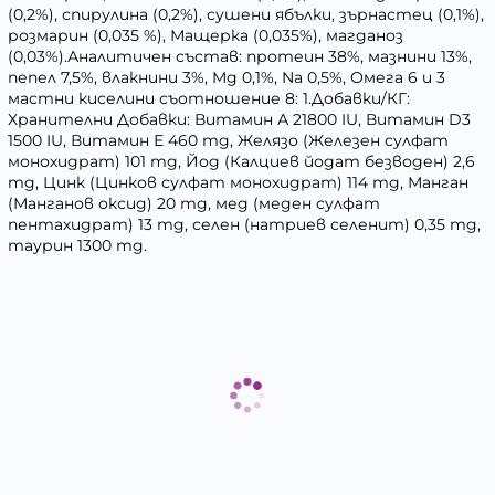
(0,2%), спирулина (0,2%), сушени ябълки, зърнастец (0,1%),
розмарин (0,035 %), Мащерка (0,035%), магданоз
(0,03%).Аналитичен състав: протеин 38%, мазнини 13%,
пепел 7,5%, влакнини 3%, Mg 0,1%, Na 0,5%, Омега 6 и 3
мастни киселини съотношение 8: 1.Добавки/КГ:
Хранителни Добавки: Витамин А 21800 IU, Витамин D3
1500 IU, Витамин Е 460 mg, Желязо (Железен сулфат
монохидрат) 101 mg, Йод (Калциев йодат безводен) 2,6
mg, Цинк (Цинков сулфат монохидрат) 114 mg, Манган
(Манганов оксид) 20 mg, мед (меден сулфат
пентахидрат) 13 mg, селен (натриев селенит) 0,35 mg,
таурин 1300 mg.