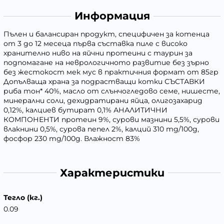
Информация
Пълен и балансиран продукт, специфичен за котенца
от 3 до 12 месеца първа съставка пиле с високо
хранително ниво на яйчни протеини с таурин за
подпомагане на неврологичното развитие без зърно
без жестокост мек мус в практичния формат от 85гр
Допълваща храна за подрастващи котки СЪСТАВКИ
риба тон* 40%, масло от слънчогледово семе, нишесте,
минерални соли, дехидратирани яйца, олигозахарид
0,12%, калциев бутират 0,1% АНАЛИТИЧНИ
КОМПОНЕНТИ протеин 9%, сурови мазнини 5,5%, сурови
влакнини 0,5%, сурова пепел 2%, калций 310 mg/100g,
фосфор 230 mg/100g. Влажност 83%
Характеристики
Тегло (кг.)
0.09