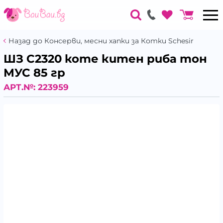
Назад до Консерви, месни хапки за Котки Schesir
ШЗ С2320 коте китен риба тон
МУС 85 гр
АРТ.№:
223959