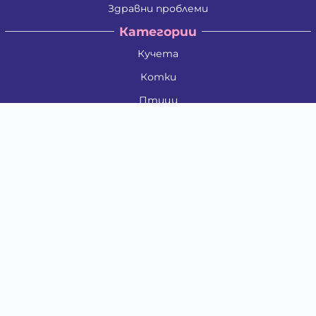
Здравни проблеми
Категории
Кучета
Котки
Птици
Гризачи
Влечуги и земноводни
Риби
Други животни
За стопани
Контакти
"ИНСЪРТ.БГ" ООД
Тел.:
0879 801 808
E-mail:
shop#at#baubau.bg