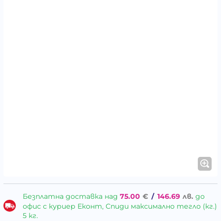
Безплатна доставка над
75.00
€
/
146.69
лв.
до
офис с куриер Еконт, Спиди максимално тегло (кг.)
5 кг.