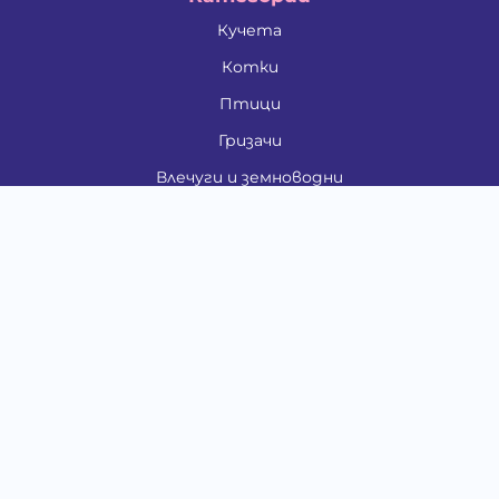
Кучета
Котки
Птици
Гризачи
Влечуги и земноводни
Риби
Други животни
За стопани
Контакти
"ИНСЪРТ.БГ" ООД
Тел.:
0879 801 808
E-mail:
shop#at#baubau.bg