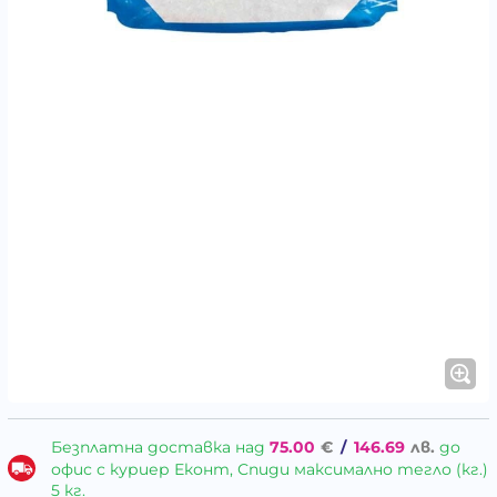
Безплатна доставка над
75.00
€
/
146.69
лв.
до
офис с куриер Еконт, Спиди максимално тегло (кг.)
5 кг.