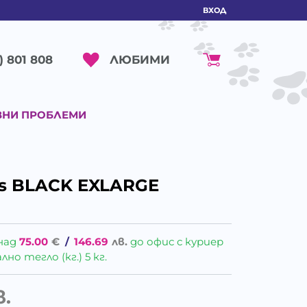
ВХОД
ЛЮБИМИ
) 801 808
ВНИ ПРОБЛЕМИ
ss BLACK EXLARGE
над
75.00
€
/
146.69
лв.
до офис с куриер
о тегло (кг.) 5 кг.
в.