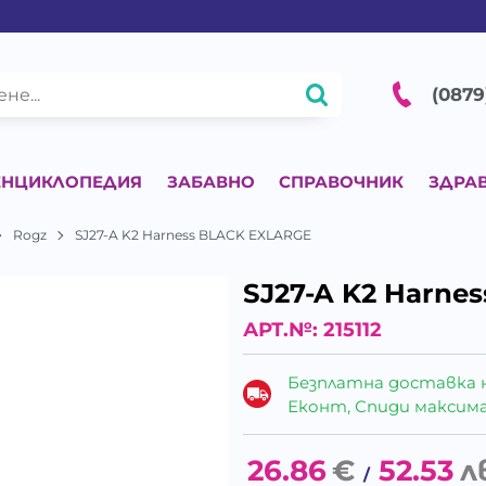
(0879
ЕНЦИКЛОПЕДИЯ
ЗАБАВНО
СПРАВОЧНИК
ЗДРА
Rogz
SJ27-A K2 Harness BLACK EXLARGE
SJ27-A K2 Harne
АРТ.№:
215112
Безплатна доставка 
Еконт, Спиди максималн
26.86
€
52.53
л
/