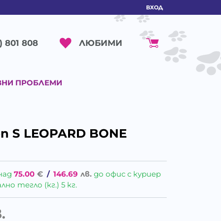
ВХОД
ЛЮБИМИ
) 801 808
ВНИ ПРОБЛЕМИ
on S LEOPARD BONE
над
75.00
€
/
146.69
лв.
до офис с куриер
о тегло (кг.) 5 кг.
.