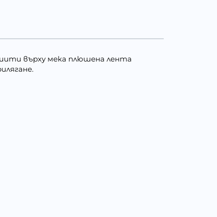
зашити върху мека плюшена лента
илягане.