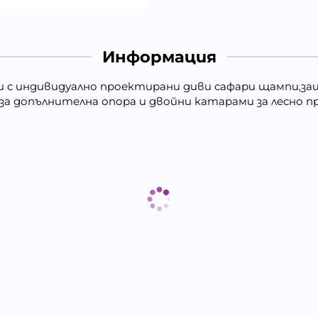
Информация
дници с индивидуално проектирани диви сафари щампи,
а допълнителна опора и двойни катарами за лесно пр