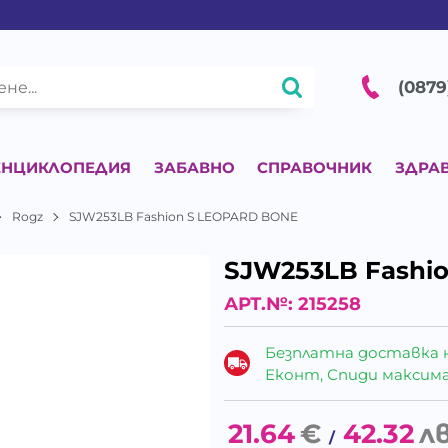
(0879
ЕНЦИКЛОПЕДИЯ
ЗАБАВНО
СПРАВОЧНИК
ЗДРА
Rogz
SJW253LB Fashion S LEOPARD BONE
SJW253LB Fashi
АРТ.№:
215258
Безплатна доставка 
Еконт, Спиди максималн
21.64
€
42.32
лв
/