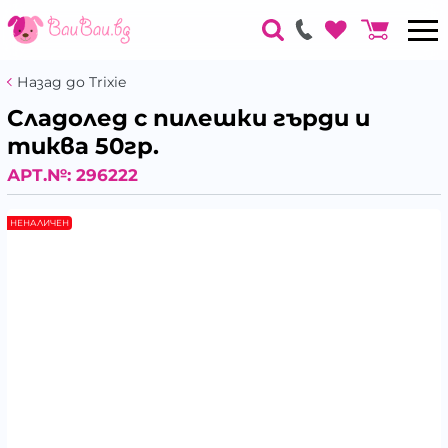
Назад до Trixie
Сладолед с пилешки гърди и
тиква 50гр.
АРТ.№:
296222
НЕНАЛИЧЕН