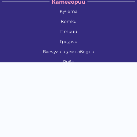
Категории
Кучета
Котки
Птици
Гризачи
Влечуги и земноводни
Риби
Други животни
За стопани
Контакти
"ИНСЪРТ.БГ" ООД
Тел.:
0879 801 808
E-mail:
shop#at#baubau.bg