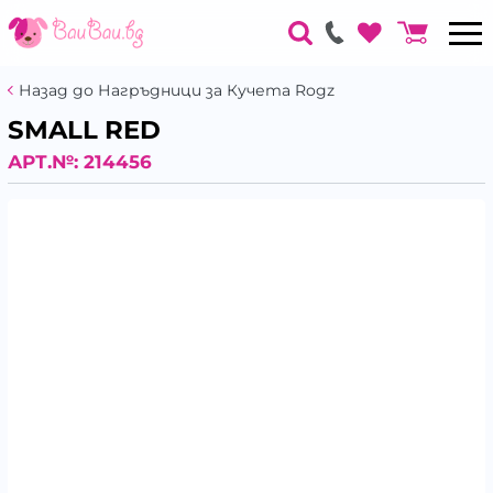
Назад до Нагръдници за Кучета Rogz
SMALL RED
АРТ.№:
214456